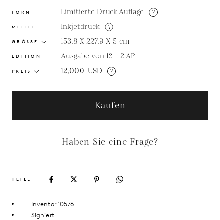
Limitierte Druck Auflage
?
FORM
Inkjetdruck
?
MITTEL
153.8 X 227.9 X 5
cm
GRÖSSE
Ausgabe von 12 + 2 AP
EDITION
12,000
USD
?
PREIS
Kaufen
Haben Sie eine Frage?
TEILE
Inventar 10576
Signiert