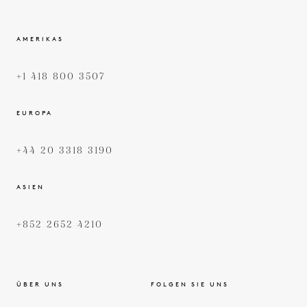
AMERIKAS
+1 418 800 3507
EUROPA
+44 20 3318 3190
ASIEN
+852 2652 4210
ÜBER UNS
FOLGEN SIE UNS