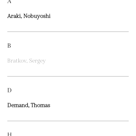
A
Araki, Nobuyoshi
B
Bratkov, Sergey
D
Demand, Thomas
H