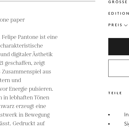
GRÖSSE
EDITIO
one paper 

PREIS
elipe Pantone ist eine 
 charakteristische 
und digitaler Ästhetik 
 geschaffen, zeigt 
s Zusammenspiel aus 
ern und 
vor Energie pulsieren. 
TEILE
n in lebhaften Tönen 
hwarz erzeugt eine 
unstwerk in Bewegung 
I
sst. Gedruckt auf 
Si