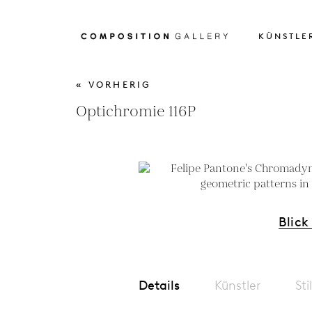
KÜNSTLE
« VORHERIG
Optichromie 116P
Blick
Details
Künstler
Sti