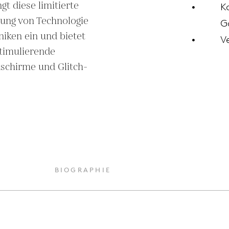
t diese limitierte 
K
ung von Technologie 
G
iken ein und bietet 
V
timulierende 
ldschirme und Glitch-
BIOGRAPHIE