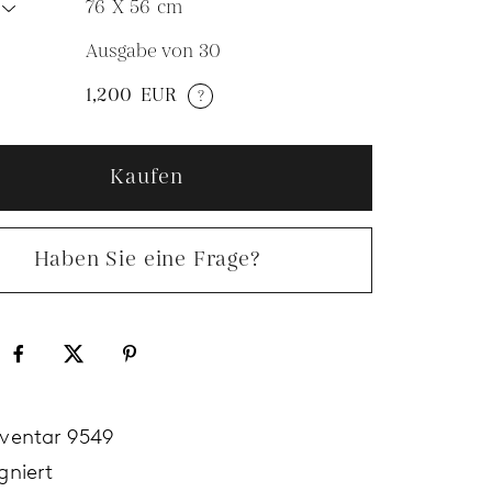
76 X 56
cm
Ausgabe von 30
N
1,200
EUR
?
Kaufen
Haben Sie eine Frage?
nventar 9549
gniert