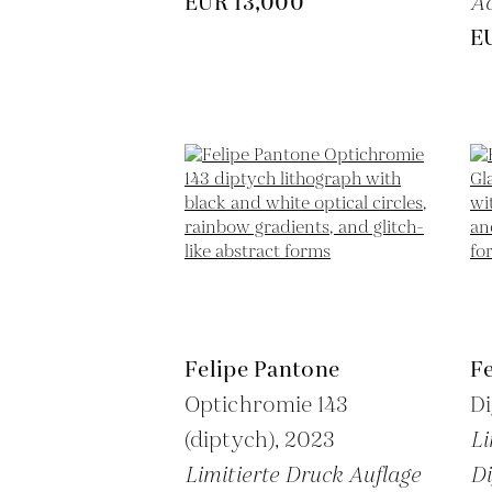
EUR 13,000
Ac
E
Felipe Pantone
F
Optichromie 143
Di
(diptych),
2023
Li
Limitierte Druck Auflage
Di