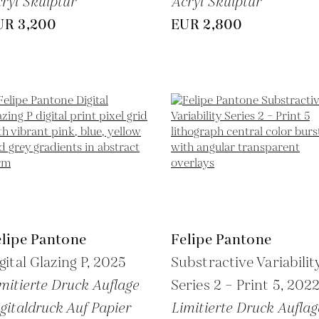
ryl Skulptur
Acryl Skulptur
UR 3,200
EUR 2,800
elipe Pantone
Felipe Pantone
gital Glazing P,
2025
Substractive Variabilit
mitierte Druck Auflage
Series 2 – Print 5,
202
gitaldruck Auf Papier
Limitierte Druck Auflag