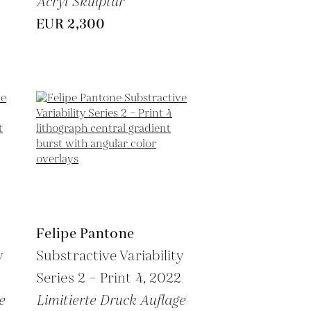
Acryl Skulptur
EUR 2,300
Felipe Pantone
y
Substractive Variability
2
Series 2 – Print 4,
2022
e
Limitierte Druck Auflage