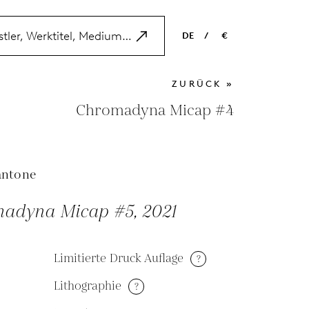
DE
/
€
EN
USD
ZURÜCK »
NL
EUR
Chromadyna Micap #4
ES
GBP
FR
antone
DE
adyna Micap #5, 2021
Limitierte Druck Auflage
?
Lithographie
?