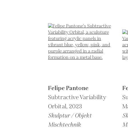
Felipe Pantone
F
Subtractive Variability
Su
Orbital,
2023
Ma
Skulptur / Objekt
Sk
Mischtechnik
Mi