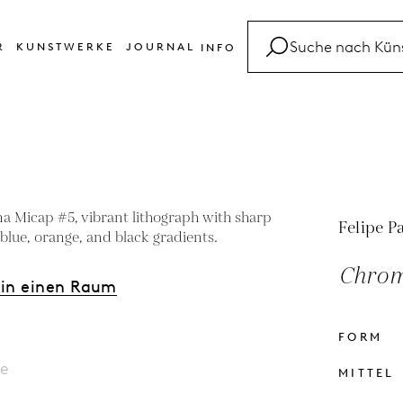
R
KUNSTWERKE
JOURNAL
INFO
FAQ
Glossar
Kontakt
Felipe P
Chrom
 in einen Raum
FORM
le
MITTEL