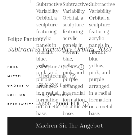
Felipe Pantone
Subtractive Variability Orbital, 2023
Skulptur / Objekt
?
FORM
Mischtechnik
?
MITTEL
53 X 27 X 11
cm
GRÖSSE
Ausgabe von 50
EDITION
4,500 - 7,000
EUR
?
REICHWEITE
Machen Sie Ihr Angebot