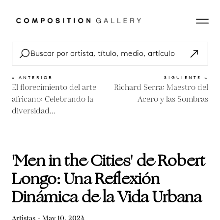
« ANTERIOR
SIGUIENTE »
El florecimiento del arte
Richard Serra: Maestro del
africano: Celebrando la
Acero y las Sombras
diversidad...
'Men in the Cities' de Robert
Longo: Una Reflexión
Dinámica de la Vida Urbana
Artistas - May 10, 2024