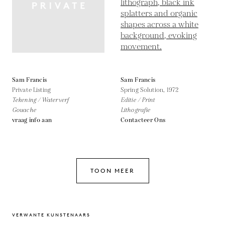
Sam Francis
Sam Francis
Private Listing
Spring Solution,
1972
Tekening / Waterverf
Editie / Print
Gouache
Lithografie
vraag info aan
Contacteer Ons
TOON MEER
VERWANTE KUNSTENAARS