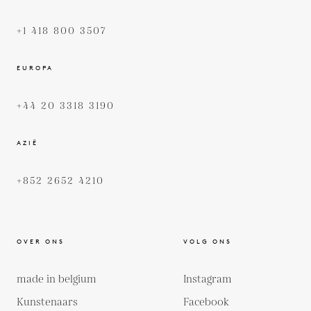
+1 418 800 3507
EUROPA
+44 20 3318 3190
AZIË
+852 2652 4210
OVER ONS
VOLG ONS
made in belgium
Instagram
Kunstenaars
Facebook