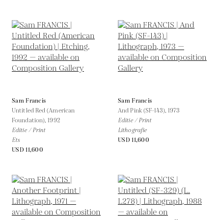
Sam Francis
Sam Francis
Untitled Red (American
And Pink (SF-143),
1973
Foundation),
1992
Editie / Print
Editie / Print
Lithografie
Ets
USD 11,600
USD 11,600