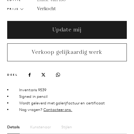
Verkocht
PRIJS
Update mij
Verkoop gelijkaardig werk
DEEL
Inventaris 9539
Signed in pencil
Wordt geleverd met galerijfactuur en certificaat
Nog vragen?
Contacteer ons.
Details
Kunstenaar
Stijlen