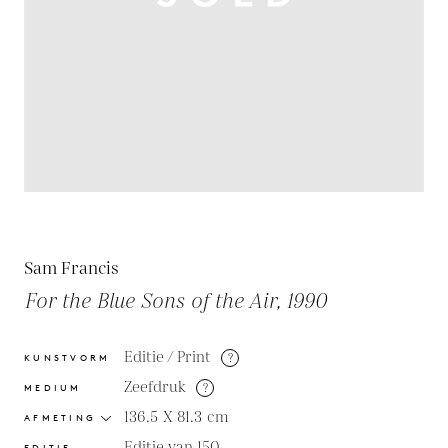
Sam Francis
For the Blue Sons of the Air, 1990
Editie / Print
?
KUNSTVORM
Zeefdruk
?
MEDIUM
136.5 X 81.3
cm
AFMETING
Editie van 150
EDITIE