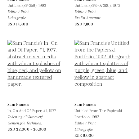
Untitled (SF-356),
1992
Untitled (SFE-073RC),
1973
Editie / Print
Editie / Print
Lithografie
Ets En Aquatint
USD 14,400
USD 7,800
Sam Francis
Sam Francis
In, On And Of Paper, #1,
1977
Untitled From The Papierski
Tekening / Waterverf
Portfolio,
1992
Gemengde Techniek.
Editie / Print
USD 32,000 - 36,000
Lithografie
EUR 6,000