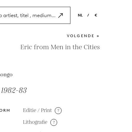
NL
/
€
EN
USD
VOLGENDE »
NL
EUR
Eric from Men in the Cities
ES
GBP
FR
Longo
DE
 1982-83
Editie / Print
?
VORM
Lithografie
?
M