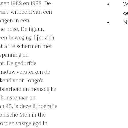
sen 1982 en 1983. De 
W
art-witbeeld van een 
ce
ngen in een 
N
 pose. De figuur, 
n beweging, lijkt zich 
ht af te schermen met 
spanning en 
t. De gedurfde 
chaduw versterken de 
kend voor Longo's 
baarheid en menselijke 
kunstenaar en 
45, is deze lithografie 
onische Men in the 
orden vastgelegd in 