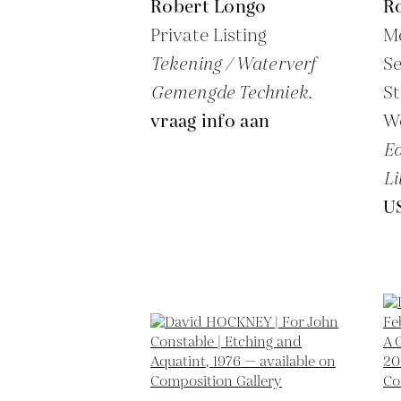
Robert Longo
R
Private Listing
Me
Tekening / Waterverf
S
Gemengde Techniek.
St
vraag info aan
W
Ed
Li
U