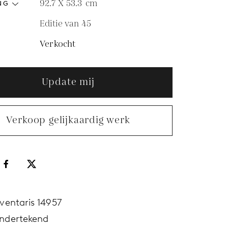
92.7 X 53.3
cm
NG
Editie van 45
Verkocht
Update mij
Verkoop gelijkaardig werk
nventaris 14957
ndertekend