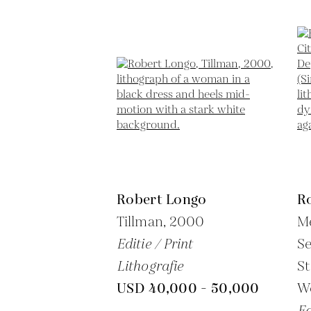
Robert Longo
R
Tillman,
2000
Me
Editie / Print
S
Lithografie
St
USD 40,000 - 50,000
W
Ed