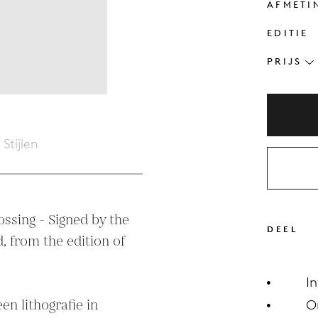
AFMETI
EDITIE
PRIJS
Stijlen
ssing - Signed by the 
DEEL
, from the edition of 
I
n lithografie in 
O