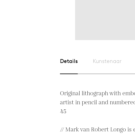
Details
Kunstenaar
Original lithograph with embo
artist in pencil and numbered
45 

// Mark van Robert Longo is ee