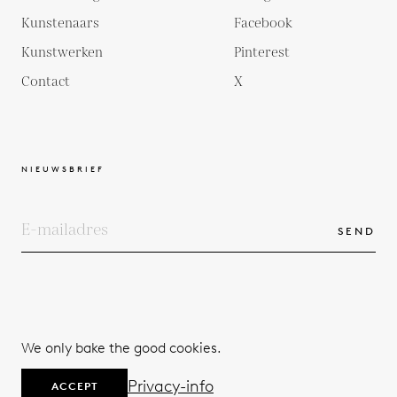
Kunstenaars
Facebook
Kunstwerken
Pinterest
Contact
X
NIEUWSBRIEF
SEND
COPYRIGHTS
ALGEMENE VOORWAARDEN
We only bake the good cookies.
PRIVACYBELEID
© 2026
Privacy-info
ACCEPT