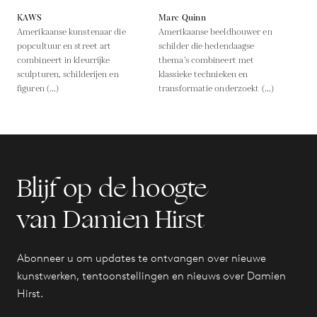
KAWS
Marc Quinn
Amerikaanse kunstenaar die
Amerikaanse beeldhouwer en
popcultuur en street art
schilder die hedendaagse
combineert in kleurrijke
thema's combineert met
sculpturen, schilderijen en
klassieke technieken en
figuren (...)
transformatie onderzoekt (...)
Blijf op de hoogte
van Damien Hirst
Abonneer u om updates te ontvangen over nieuwe
kunstwerken, tentoonstellingen en nieuws over Damien
Hirst.