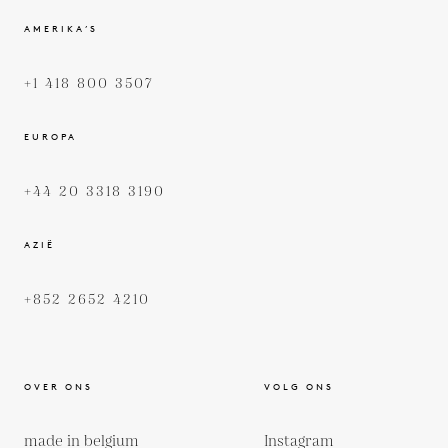
AMERIKA’S
+1 418 800 3507
EUROPA
+44 20 3318 3190
AZIË
+852 2652 4210
OVER ONS
VOLG ONS
made in belgium
Instagram