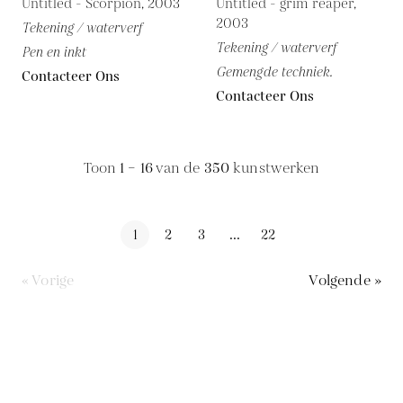
Untitled - Scorpion, 2003
Untitled - grim reaper,
2003
Tekening / waterverf
Tekening / waterverf
Pen en inkt
Gemengde techniek.
Contacteer Ons
Contacteer Ons
Toon
1 – 16
van de
350
kunstwerken
1
2
3
...
22
« Vorige
Volgende »