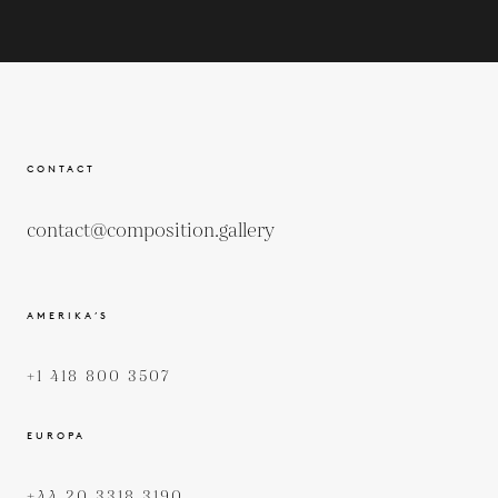
CONTACT
contact@composition.gallery
AMERIKA’S
+1 418 800 3507
EUROPA
+44 20 3318 3190