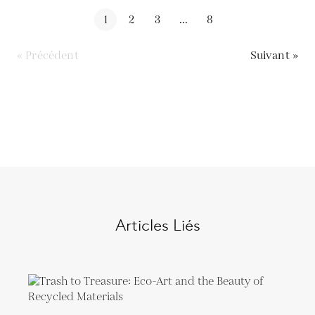
1
2
3
...
8
« Précédent
Suivant »
Articles Liés