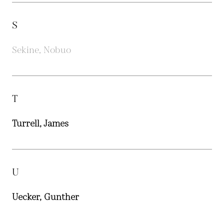
S
Sekine, Nobuo
T
Turrell, James
U
Uecker, Gunther