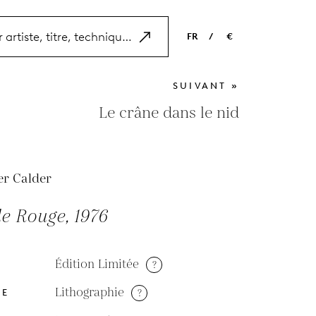
FR
/
€
EN
USD
SUIVANT »
NL
EUR
Le crâne dans le nid
ES
GBP
FR
er Calder
DE
le Rouge, 1976
Édition Limitée
?
Lithographie
?
DE