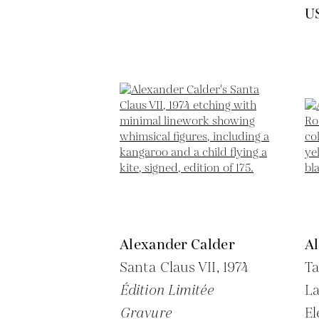
U
Alexander Calder
A
Santa Claus VII,
1974
Ta
Édition Limitée
L
Gravure
El