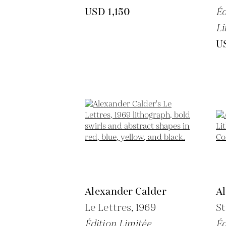
USD 1,150
Éd
Li
U
Alexander Calder
A
Le Lettres,
1969
St
Édition Limitée
Éd