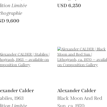
ition Limitée
USD 6,250
thographie
SD 9,600
lexander Calder
Alexander Calder
abiles,
1963
Black Moon And Red
ition Limitée
Sun,
ca. 1970