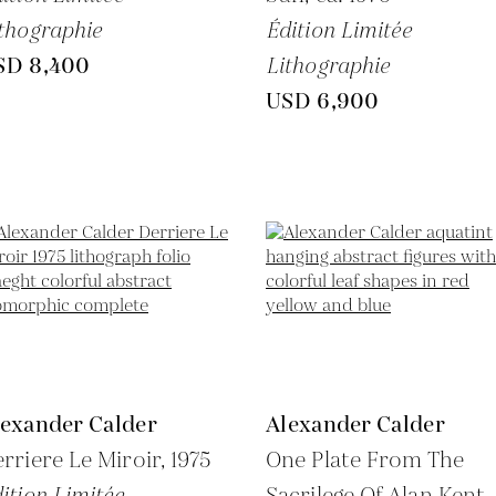
thographie
Édition Limitée
SD 8,400
Lithographie
USD 6,900
lexander Calder
Alexander Calder
rriere Le Miroir,
1975
One Plate From The
ition Limitée
Sacrilege Of Alan Kent,