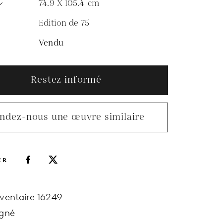
74.9 X 105.4
cm
Edition de 75
N
Vendu
Restez informé
ndez-nous une œuvre similaire
ER
nventaire 16249
igné