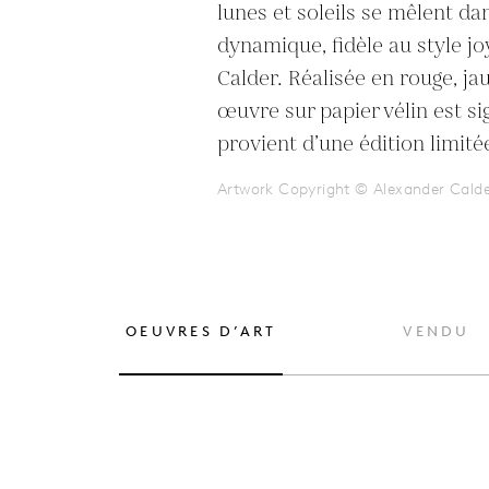
lunes et soleils se mêlent da
dynamique, fidèle au style joy
Calder. Réalisée en rouge, jaun
œuvre sur papier vélin est sig
provient d’une édition limité
Artwork Copyright © Alexander Cald
OEUVRES D’ART
VENDU