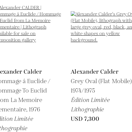
lexander Calder
Alexander Calder
mmage á Euclide /
Grey Oval (Flat Mobile)
ommage To Euclid
1974/1975
rom La Memoire
Édition Limitée
ementaire,
1976
Lithographie
ition Limitée
USD 7,300
thographie