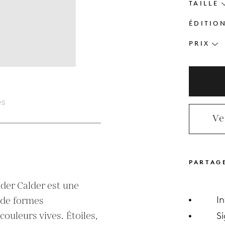
TAILLE
ÉDITIO
PRIX
es
Ve
PARTAG
der Calder est une 
I
 de formes 
ouleurs vives. Étoiles, 
S