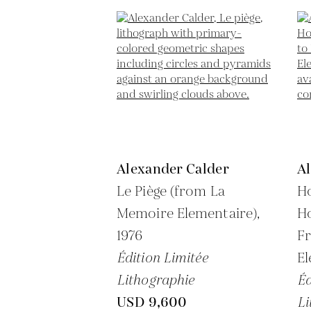
Alexander Calder
A
Le Piège (from La
Ho
Memoire Elementaire),
H
1976
F
Édition Limitée
El
Lithographie
Éd
USD 9,600
Li