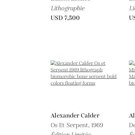
Lithographie
Li
USD 7,500
U
Alexander Calder
A
Os Et Serpent,
1969
De
Édition Limitée
Éd