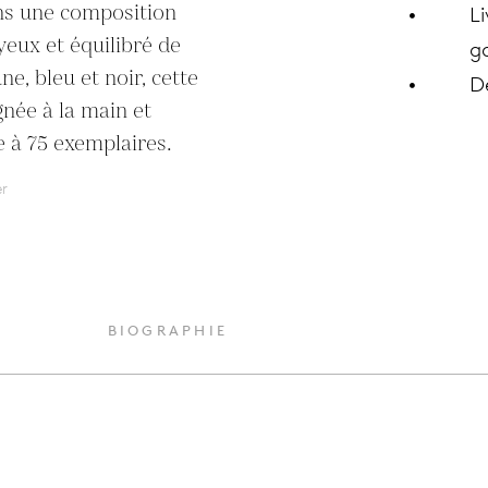
ns une composition 
Li
eux et équilibré de 
ga
e, bleu et noir, cette 
D
née à la main et 
e à 75 exemplaires.
er
BIOGRAPHIE