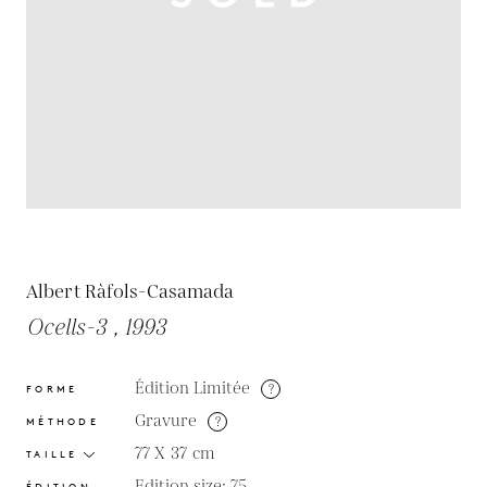
Albert Ràfols-Casamada
Ocells-3 , 1993
Édition Limitée
?
FORME
Gravure
?
MÉTHODE
77 X 37
cm
TAILLE
Edition size: 75
ÉDITION