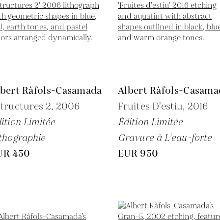
lbert Ràfols-Casamada
Albert Ràfols-Casama
tructures 2,
2006
Fruites D'estiu,
2016
ition Limitée
Édition Limitée
thographie
Gravure à L'eau-forte
UR 450
EUR 950