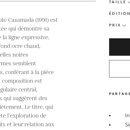
TAILLE
ÉDITIO
fols-Casamada (1991) est 
PRIX
tée qui démontre sa 
 la ligne expressive. 
ond ocre chaud, 
les noires 
ormes semblent 
 conférant à la pièce 
a composition est 
ulaire central, 
PARTAG
s qui suggèrent des 
ètement. Le titre, qui 
ète l'exploration de 
I
ts et leur relation aux 
S