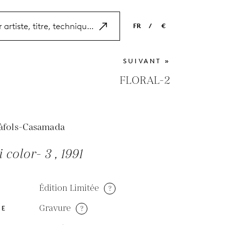
FR
/
€
EN
USD
SUIVANT »
NL
EUR
FLORAL-2
ES
GBP
FR
Ràfols-Casamada
DE
i color- 3 , 1991
Édition Limitée
?
Gravure
?
DE