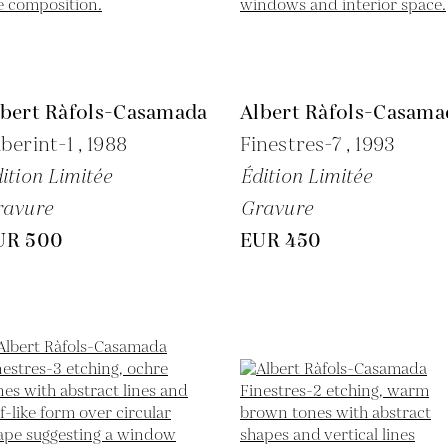
lbert Ràfols-Casamada
Albert Ràfols-Casama
berint-1 ,
1988
Finestres-7 ,
1993
ition Limitée
Édition Limitée
ravure
Gravure
UR 500
EUR 450