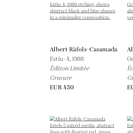
Albert Ràfols-Casamada
A
Estiu-4,
1988
Oc
Édition Limitée
Éd
Gravure
G
EUR 450
E