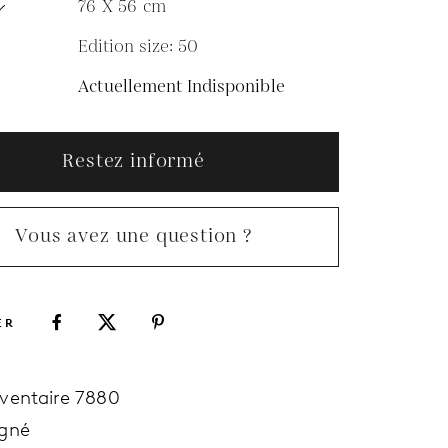
76 X 56
cm
Edition size: 50
N
Actuellement Indisponible
Restez informé
Vous avez une question ?
ER
nventaire 7880
igné