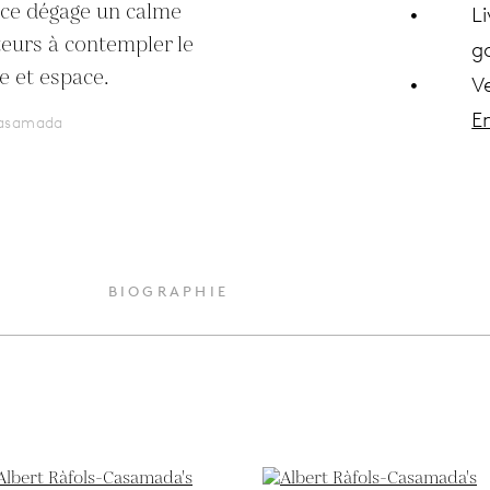
ce dégage un calme 
Li
teurs à contempler le 
ga
ne et espace.
V
En
Casamada
BIOGRAPHIE