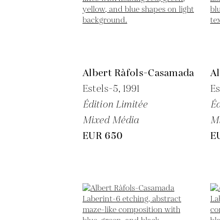
Albert Ràfols-Casamada
A
Estels-5,
1991
Es
Édition Limitée
Éd
Mixed Média
M
EUR 650
E