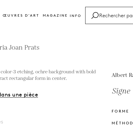
ŒUVRES D'ART
MAGAZINE
INFO
FAQ
Glossaire
ria Joan Prats
Contact
Albert 
Signe 
dans une pièce
FORME
es
MÉTHO