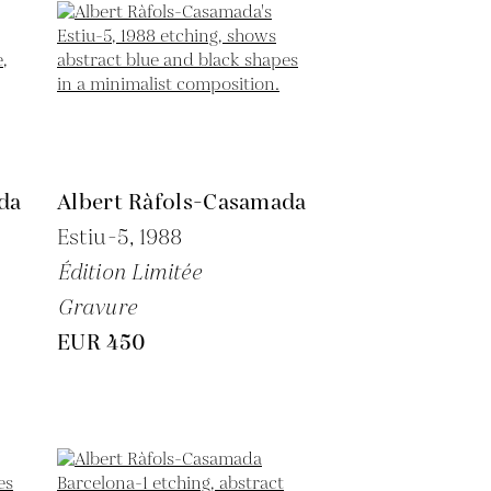
da
Albert Ràfols-Casamada
Estiu-5,
1988
Édition Limitée
Gravure
EUR 450