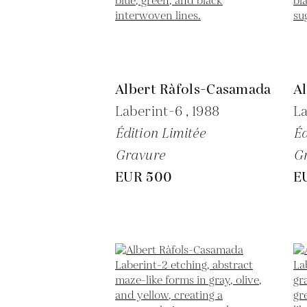
Albert Ràfols-Casamada
A
Laberint-6 ,
1988
La
Édition Limitée
Éd
Gravure
G
EUR 500
E