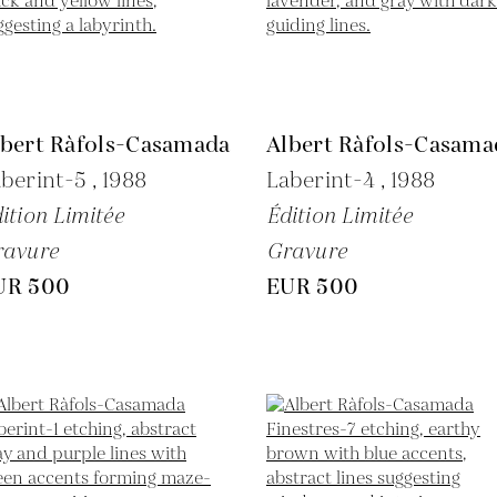
lbert Ràfols-Casamada
Albert Ràfols-Casama
berint-5 ,
1988
Laberint-4 ,
1988
ition Limitée
Édition Limitée
ravure
Gravure
UR 500
EUR 500