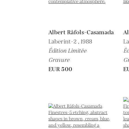
Albert Ràfols-Casamada
A
Laberint-2 ,
1988
La
Édition Limitée
Éd
Gravure
G
EUR 500
E