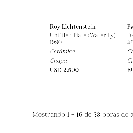
Roy Lichtenstein
Pa
Untitled Plate (Waterlily),
De
1990
48
Cerámica
C
Chapa
C
USD 2,500
E
Mostrando
1 – 16
de
23
obras de a