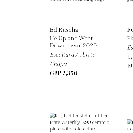
Ed Ruscha
F
He Up and Went
Pl
Downtown, 2020
Es
Escultura / objeto
C
Chapa
E
GBP 2,350