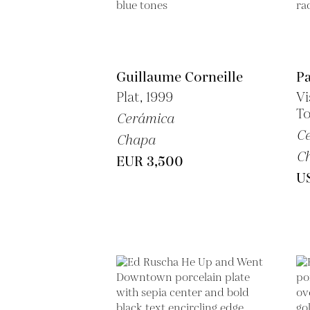
Guillaume Corneille
Pa
Plat, 1999
Vi
To
Cerámica
C
Chapa
C
EUR 3,500
U