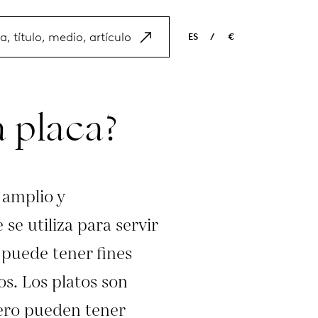
ES
/
€
EN
USD
NL
EUR
 placa?
ES
GBP
FR
DE
 amplio y
se utiliza para servir
puede tener fines
s. Los platos son
pero pueden tener