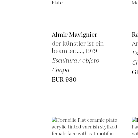
Almir Mavignier
R
der künstler ist ein
An
beamter....., 1979
Es
Escultura / objeto
C
Chapa
GB
EUR 980