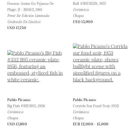
Femme Assise En Pyjama De
Bull #392 R529,
1957
Plage. II - B1062,
1961
Cerámica
Print De Edición Limitada
Chapa
Grabado En Linóleo
USD 15,900
USD 17,750
Pablo Picasso
Pablo Picasso
Big Fish #332 B95,
1956
Corrida Sur Fond Noir,
1953
Cerámica
Cerámica
Chapa
Chapa
USD 17,800
EUR 12,000 - 15,000