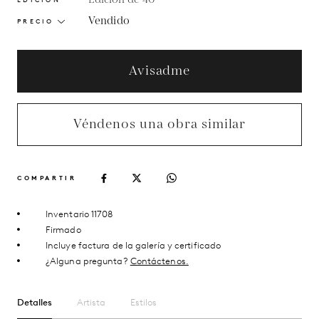
Vendido
PRECIO
Avisadme
Véndenos una obra similar
COMPARTIR
Inventario 11708
Firmado
Incluye factura de la galería y certificado
¿Alguna pregunta?
Contáctenos.
Detalles
Artista
Estilos