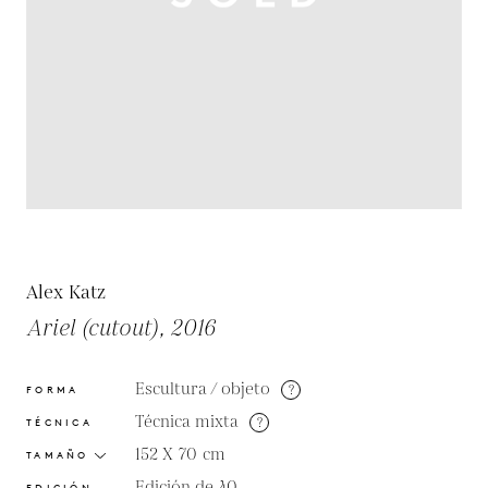
Alex Katz
Ariel (cutout), 2016
Escultura / objeto
?
FORMA
Técnica mixta
?
TÉCNICA
152 X 70
cm
TAMAÑO
Edición de 40
EDICIÓN