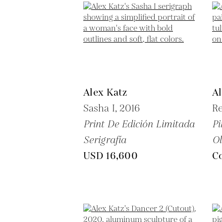
Alex Katz
Al
Sasha I,
2016
Re
Print De Edición Limitada
Pi
Serigrafía
Ol
USD 16,600
Co