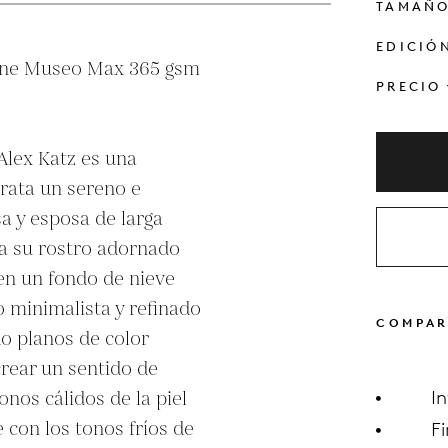
TAMAÑ
EDICIÓ
ane Museo Max 365 gsm 
PRECIO
lex Katz es una 
rata un sereno e 
a y esposa de larga 
ta su rostro adornado 
en un fondo de nieve 
 minimalista y refinado 
COMPAR
o planos de color 
crear un sentido de 
onos cálidos de la piel 
I
con los tonos fríos de 
F