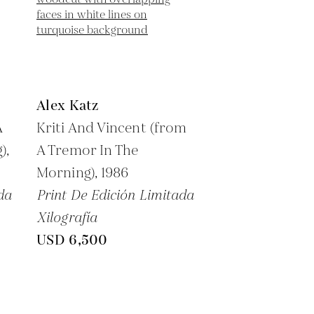
Alex Katz
A
Kriti And Vincent (from
),
A Tremor In The
Morning),
1986
da
Print De Edición Limitada
Xilografía
USD 6,500