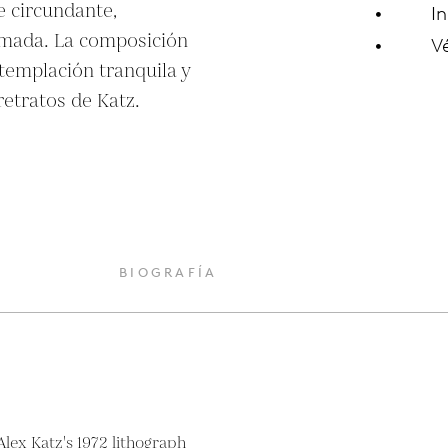
e circundante, 
In
lmada. La composición 
V
emplación tranquila y 
 retratos de Katz.
O
BIOGRAFÍA