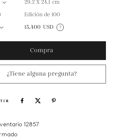
29.2 X 24.1
cm
O
Edición de 100
N
15,400
USD
?
Compra
¿Tiene alguna pregunta?
TIR
nventario 12857
irmado