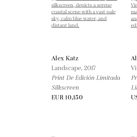
Alex Katz
Al
Landscape,
2017
Vi
Print De Edición Limitada
Pr
Silkscreen
Li
EUR 10,150
U