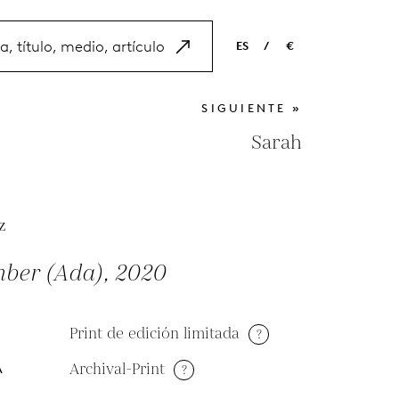
ES
/
€
EN
USD
SIGUIENTE »
NL
EUR
Sarah
ES
GBP
FR
z
DE
ber (Ada), 2020
Print de edición limitada
?
Archival-Print
?
A