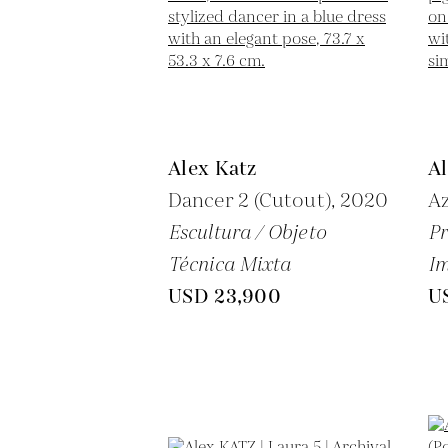
Alex Katz
Al
Dancer 2 (Cutout),
2020
Az
Escultura / Objeto
Pr
Técnica Mixta
Im
USD 23,900
U