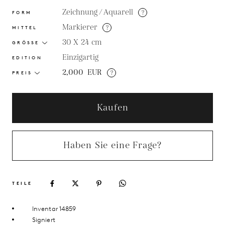
Zeichnung / Aquarell
?
FORM
Markierer
?
MITTEL
30 X 24
cm
GRÖSSE
Einzigartig
EDITION
2,000
EUR
?
PREIS
Kaufen
Haben Sie eine Frage?
TEILE
Inventar 14859
Signiert