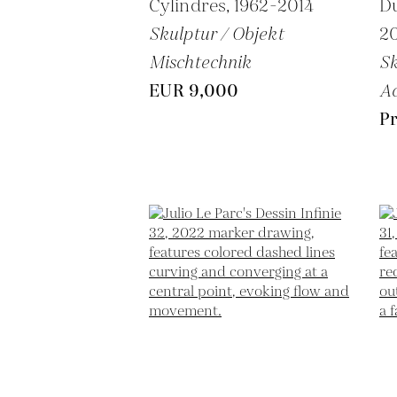
Cylindres,
1962-2014
D
Skulptur / Objekt
2
Mischtechnik
Sk
EUR 9,000
Ac
Pr