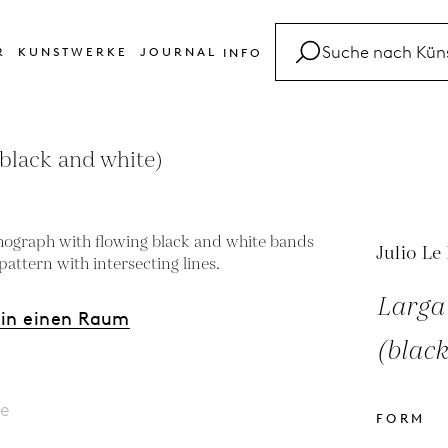
R
KUNSTWERKE
JOURNAL
INFO
FAQ
Glossar
(black and white)
Kontakt
Julio Le
Larga 
 in einen Raum
(black
le
FORM