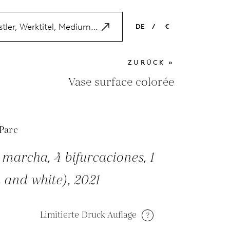
DE
/
€
EN
USD
ZURÜCK »
NL
EUR
Vase surface colorée
ES
GBP
FR
 Parc
DE
marcha, 4 bifurcaciones, 1
 and white), 2021
Limitierte Druck Auflage
?