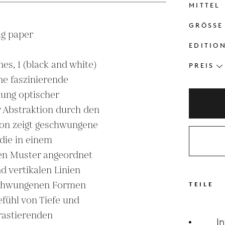
MITTEL
GRÖSSE
g paper

EDITIO
es, 1 (black and white) 
PREIS
ne faszinierende 
hung optischer 
 Abstraktion durch den 
ion zeigt geschwungene 
ie in einem 
n Muster angeordnet 
 vertikalen Linien 
chwungenen Formen 
TEILE
ühl von Tiefe und 
astierenden 
I