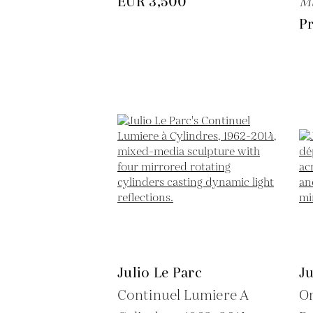
EUR 3,500
Mi
Pr
Julio Le Parc
Ju
Continuel Lumiere A
O