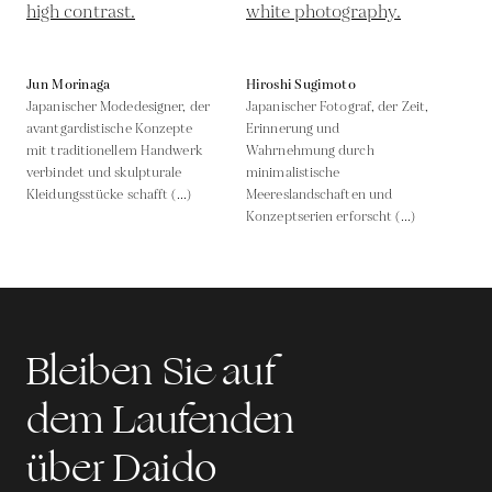
Jun Morinaga
Hiroshi Sugimoto
Japanischer Modedesigner, der
Japanischer Fotograf, der Zeit,
avantgardistische Konzepte
Erinnerung und
mit traditionellem Handwerk
Wahrnehmung durch
verbindet und skulpturale
minimalistische
Kleidungsstücke schafft (...)
Meereslandschaften und
Konzeptserien erforscht (...)
Bleiben Sie auf
dem Laufenden
über Daido