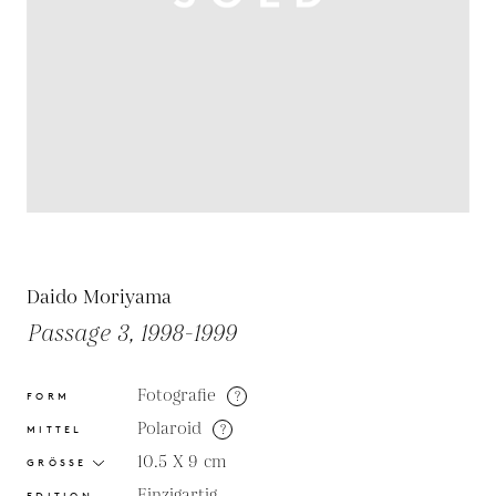
Daido Moriyama
Passage 3, 1998-1999
Fotografie
?
FORM
Polaroid
?
MITTEL
10.5 X 9
cm
GRÖSSE
Einzigartig
EDITION