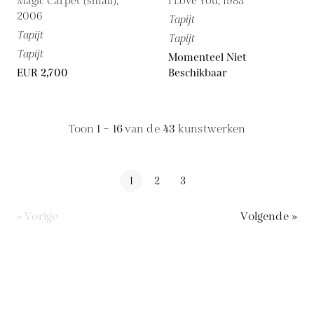
Magic Carpet (small),
I Love You, 1983
2006
Tapijt
Tapijt
Tapijt
Tapijt
Momenteel Niet
EUR 2,700
Beschikbaar
Toon
1 – 16
van de
43
kunstwerken
1
2
3
« Vorige
Volgende »