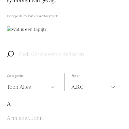
symbolen van gezag.
Image © milart/Shutterstock
Categorie
Filter
Toon Alles
A,B,C
A
Armleder, John