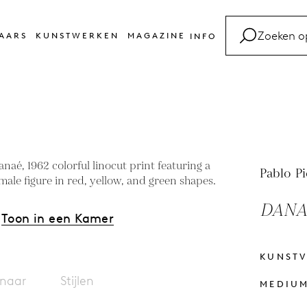
AARS
KUNSTWERKEN
MAGAZINE
INFO
FAQ
Kunsttermen
Contact
Pablo P
DANAÉ
Toon in een Kamer
KUNST
naar
Stijlen
MEDIU