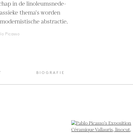
chap in de linoleumsnede-
lassieke thema's worden 
odernistische abstractie.
lo Picasso
T
BIOGRAFIE