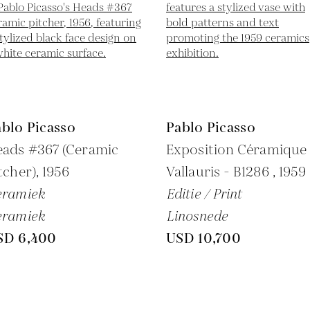
blo Picasso
Pablo Picasso
eads #367 (Ceramic
Exposition Céramique
tcher),
1956
Vallauris - B1286 ,
1959
eramiek
Editie / Print
eramiek
Linosnede
SD 6,400
USD 10,700