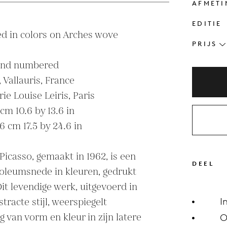
AFMETI
EDITIE
d in colors on Arches wove 
PRIJS
 and numbered

 Vallauris, France

ie Louise Leiris, Paris

cm 10.6 by 13.6 in

6 cm 17.5 by 24.6 in

Picasso, gemaakt in 1962, is een 
DEEL
oleumsnede in kleuren, gedrukt 
it levendige werk, uitgevoerd in 
racte stijl, weerspiegelt 
I
 van vorm en kleur in zijn latere 
O