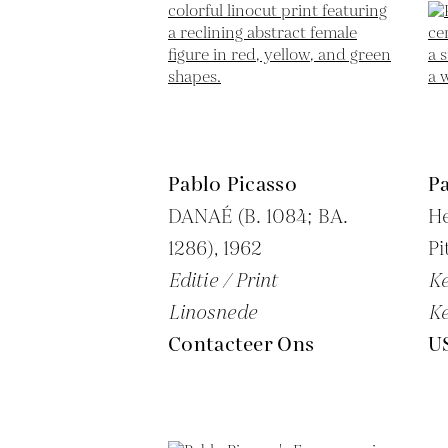
Pablo Picasso
Pa
DANAÉ (B. 1084; BA.
H
1286),
1962
Pi
Editie / Print
K
Linosnede
K
Contacteer Ons
U