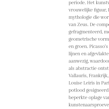
periode. Het kunstw
vrouwelijke figuur, 
mythologie die wor
van Zeus. De compo
gefragmenteerd, me
geometrische vormen
en groen. Picasso's
lijnen en afgevlakte
aanwezig, waardoor 
als abstractie onts
Vallauris, Frankrijk
Louise Leiris in Par
potlood gesigneerd
beperkte oplage van
kunstenaarsproeven