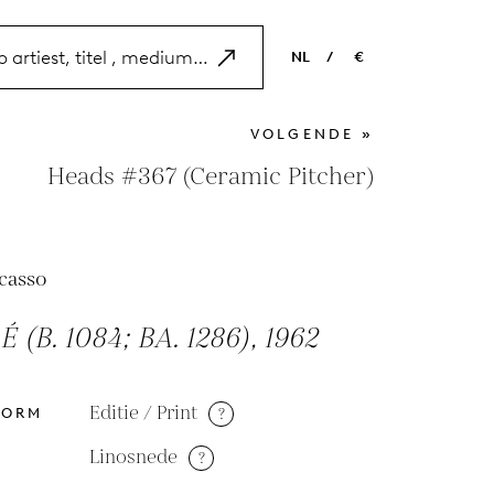
NL
/
€
EN
USD
VOLGENDE »
NL
EUR
Heads #367 (Ceramic Pitcher)
ES
GBP
FR
icasso
DE
 (B. 1084; BA. 1286), 1962
Editie / Print
?
VORM
Linosnede
?
M