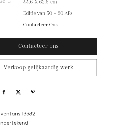
44.6 X 62.6
cm
NG
Editie van 50 + 20 APs
Contacteer Ons
Contacteer ons
Verkoop gelijkaardig werk
nventaris 13382
ndertekend