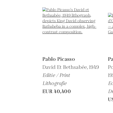
Pablo Picasso
Pa
David Et Bethsabée,
1949
Po
Editie / Print
1
Lithografie
Ed
EUR 40,400
Dr
U