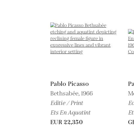
Pablo Picasso
Pa
Bethsabée,
1966
Me
Editie / Print
Ed
Ets En Aquatint
Et
EUR 22,350
G