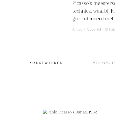
Picasso's meesters
techniek, waarbij k
gecombineerd met m
Artwork Copyright © Pab
KUNSTWERKEN
VERKOCH