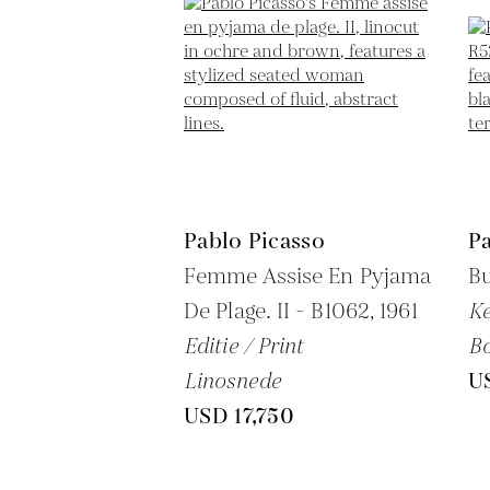
Pablo Picasso
Pa
Femme Assise En Pyjama
Bu
De Plage. II - B1062,
1961
K
Editie / Print
B
Linosnede
U
USD 17,750