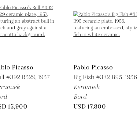
blo Picasso
Pablo Picasso
ll #392 R529,
1957
Big Fish #332 B95,
195
eramiek
Keramiek
ord
Bord
SD 15,900
USD 17,800