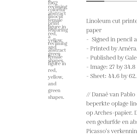
Linoleum cut printe
paper

-  Signed in pencil
- Printed by Arnéra,
- Published by Galer
- Image: 27 by 34.8 
- Sheet: 44.6 by 62.
// Danaé van Pablo 
beperkte oplage lin
op Arches-papier. D
een gedurfde en abst
Picasso's verkenning