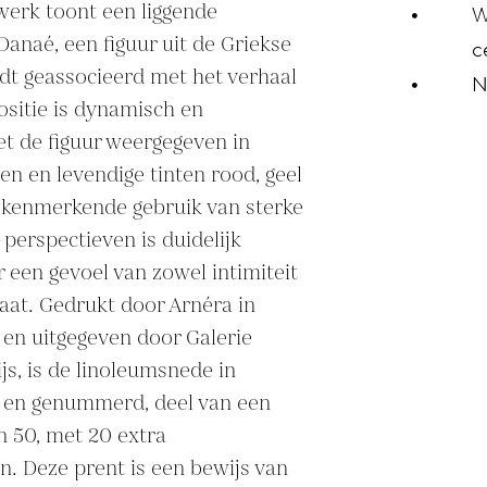
erk toont een liggende 
W
Danaé, een figuur uit de Griekse 
c
dt geassocieerd met het verhaal 
N
sitie is dynamisch en 
t de figuur weergegeven in 
 en levendige tinten rood, geel 
 kenmerkende gebruik van sterke 
 perspectieven is duidelijk 
een gevoel van zowel intimiteit 
taat. Gedrukt door Arnéra in 
, en uitgegeven door Galerie 
ijs, is de linoleumsnede in 
 en genummerd, deel van een 
 50, met 20 extra 
. Deze prent is een bewijs van 