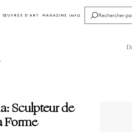
ŒUVRES D'ART
MAGAZINE
INFO
FAQ
Glossaire
D
Contact
.
a: Sculpteur de
la Forme