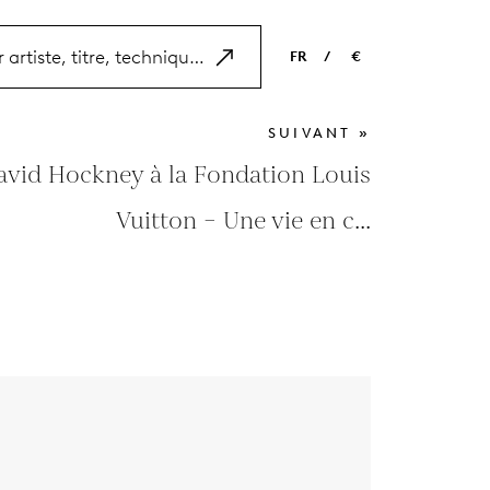
FR
/
€
EN
USD
SUIVANT »
NL
EUR
avid Hockney à la Fondation Louis
ES
GBP
Vuitton – Une vie en c...
FR
DE