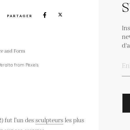
S
PARTAGER
In
ne
d'
Peralta from Pexels
 fut l’un des
sculpteurs
les plus