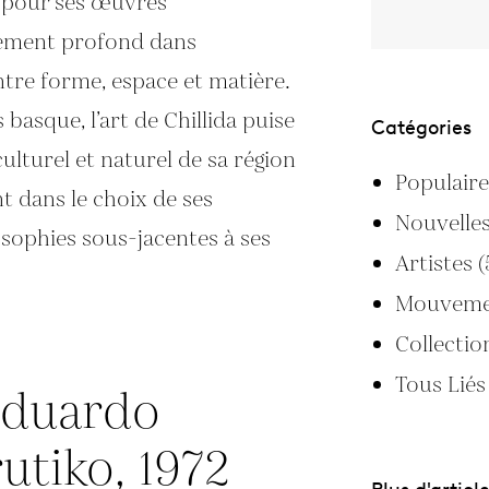
 pour ses œuvres
ement profond dans
entre forme, espace et matière.
 basque, l’art de Chillida puise
Catégories
ulturel et naturel de sa région
Populair
ant dans le choix de ses
Nouvelle
sophies sous-jacentes à ses
Artistes
(
Mouvem
Collecti
Tous Lié