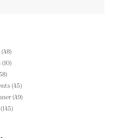
e
(48)
s
(10)
58)
ents
(45)
onner
(49)
s
(145)