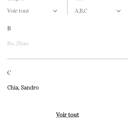
Voir tout
A,B,C
B
Bo, Zhao
C
Chia, Sandro
Voir tout