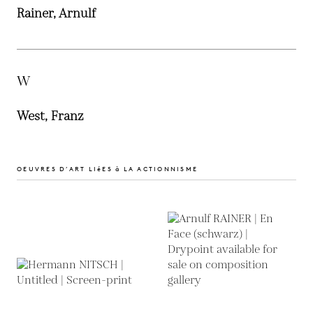
Rainer, Arnulf
W
West, Franz
OEUVRES D’ART LIéES à LA ACTIONNISME