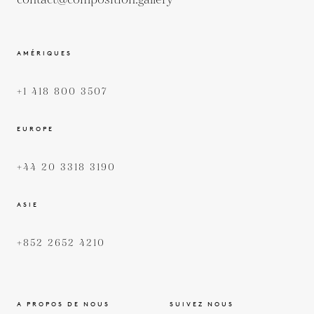
contact@composition.gallery
AMÉRIQUES
+1 418 800 3507
EUROPE
+44 20 3318 3190
ASIE
+852 2652 4210
A PROPOS DE NOUS
SUIVEZ NOUS