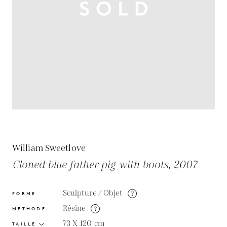
William Sweetlove
Cloned blue father pig with boots, 2007
Sculpture / Objet
?
FORME
Résine
?
MÉTHODE
73 X 120
cm
TAILLE