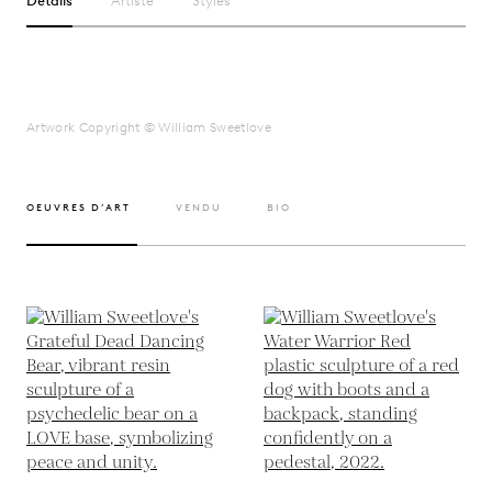
Détails
Artiste
Styles
Artwork Copyright © William Sweetlove
OEUVRES D’ART
VENDU
BIO