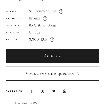
Sculpture / Objet
?
FORME
Bronze
?
MÉTHODE
85 X 40 X 40
cm
TAILLE
Unique
ÉDITION
9,900
EUR
?
PRIX
Achetez
Vous avez une question ?
PARTAGER
Inventaire 3886