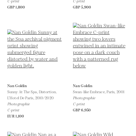
C-print
C-print
GBP 1,800
GBP 5,900
Nan Goldin
Nan Goldin
Sunny At The Spa, Distortion.
Swan-like Embrace, Paris,
2001
L’Hotel De Paris,
2010/2020
Photographie
Photographie
C-print
C-print
GBP 6,950
EUR 1,100