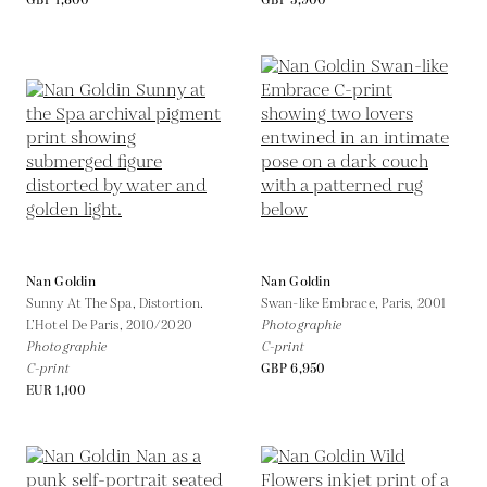
GBP 1,800
GBP 5,900
Nan Goldin
Nan Goldin
Sunny At The Spa, Distortion.
Swan-like Embrace, Paris,
2001
L’Hotel De Paris,
2010/2020
Photographie
Photographie
C-print
C-print
GBP 6,950
EUR 1,100