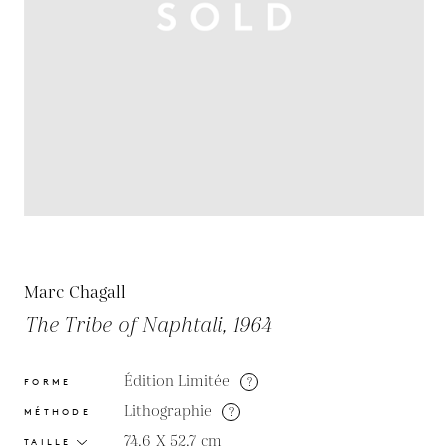
Marc Chagall
The Tribe of Naphtali, 1964
Édition Limitée
?
FORME
Lithographie
?
MÉTHODE
74.6 X 52.7
cm
TAILLE