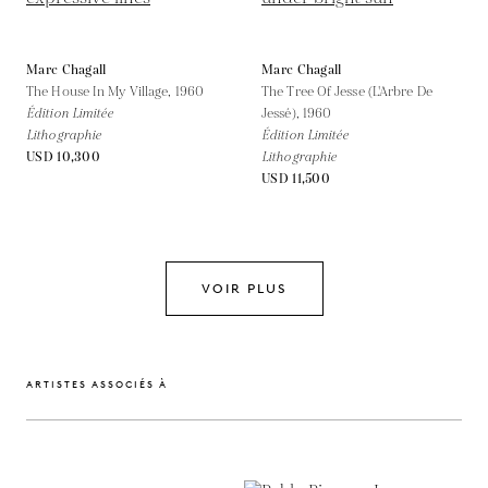
Marc Chagall
Marc Chagall
The House In My Village,
1960
The Tree Of Jesse (L'Arbre De
Édition Limitée
Jessé),
1960
Lithographie
Édition Limitée
USD 10,300
Lithographie
USD 11,500
VOIR PLUS
ARTISTES ASSOCIÉS À