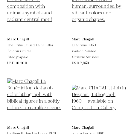
Marc Chagall
Marc Chagall
The Tribe Of Gad CS19,
1964
La Sirene,
1950
Édition Limitée
Édition Limitée
Lithographie
Gravure Sur Bois
USD 10,700
USD 7,350
Marc Chagall
Marc Chagall
La Bénédiction De Jacob,
1979
Job In Despair,
1960