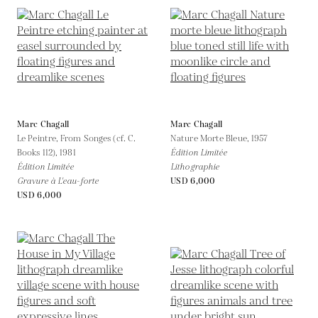
Marc Chagall
Marc Chagall
Le Peintre, From Songes (cf. C.
Nature Morte Bleue,
1957
Books 112),
1981
Édition Limitée
Édition Limitée
Lithographie
Gravure à L'eau-forte
USD 6,000
USD 6,000