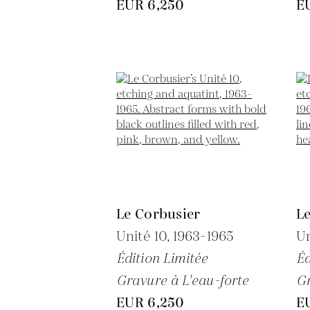
EUR 6,250
E
Le Corbusier
L
Unité 10,
1963-1965
Un
Édition Limitée
Éd
Gravure à L'eau-forte
Gr
EUR 6,250
E