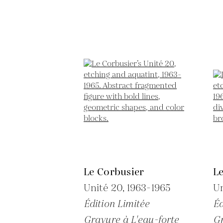
Le Corbusier
L
Unité 20,
1963-1965
Un
Édition Limitée
Éd
Gravure à L'eau-forte
Gr