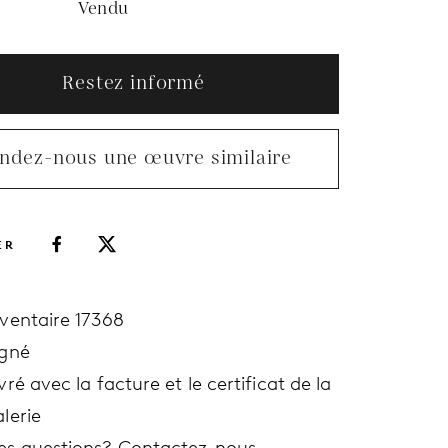
Vendu
Restez informé
ndez-nous une œuvre similaire
ER
nventaire 17368
igné
vré avec la facture et le certificat de la
lerie
es questions?
Contactez-nous.