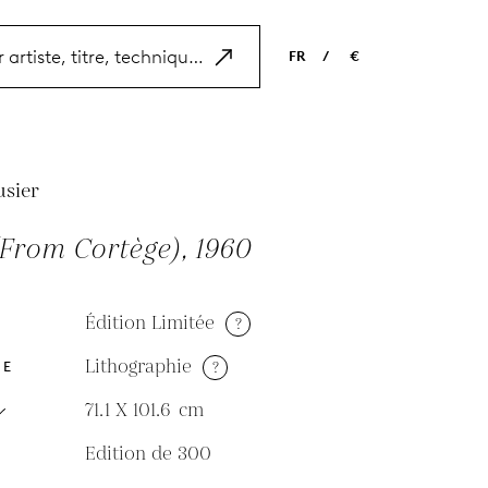
FR
/
€
EN
USD
NL
EUR
ES
GBP
usier
FR
(From Cortège), 1960
DE
Édition Limitée
?
Lithographie
?
DE
71.1 X 101.6
cm
Edition de 300
N