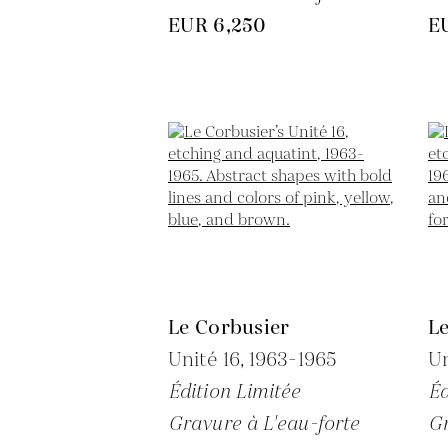
EUR 6,250
E
Le Corbusier
L
Unité 16,
1963-1965
Un
Édition Limitée
Éd
Gravure à L'eau-forte
Gr