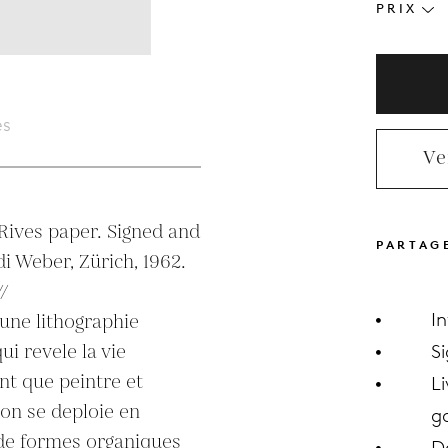
PRIX
es
Ve
Rives paper. Signed and 
PARTAG
 Weber, Zürich, 1962. 
/

I
 une lithographie 
i revele la vie 
S
nt que peintre et 
Li
on se deploie en 
ga
 de formes organiques 
D