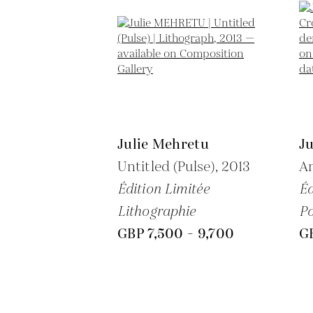
Julie Mehretu
J
Untitled (Pulse),
2013
A
Édition Limitée
Éd
Lithographie
Po
GBP 7,500 - 9,700
GB