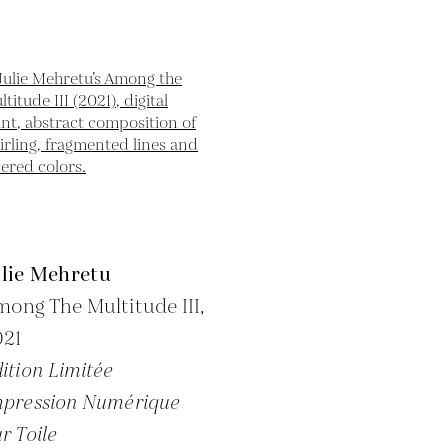
ulie Mehretu
ong The Multitude III,
021
ition Limitée
pression Numérique
r Toile