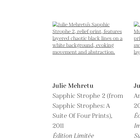
Julie Mehretu
J
Sapphic Strophe 2 (from
Am
Sapphic Strophes: A
2
Suite Of Four Prints),
Éd
2011
Im
Édition Limitée
Su