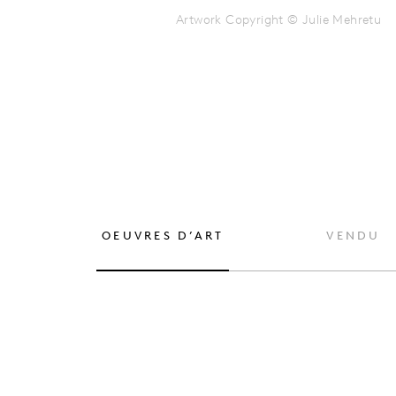
Artwork Copyright © Julie Mehretu
OEUVRES D’ART
VENDU