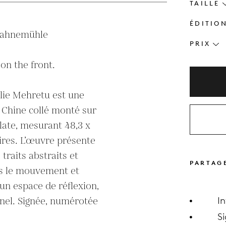
TAILLE
ÉDITIO
Hahnemühle 
PRIX
n the front.

lie Mehretu est une 
 Chine collé monté sur 
te, mesurant 48,3 x 
ires. L’œuvre présente 
raits abstraits et 
PARTAG
is le mouvement et 
 un espace de réflexion, 
nel. Signée, numérotée 
I
S