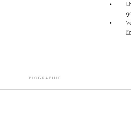
Li
ga
V
En
BIOGRAPHIE