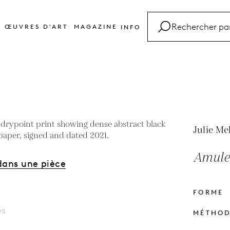
ŒUVRES D'ART
MAGAZINE
INFO
FAQ
Glossaire
Contact
Julie Me
Amule
dans une pièce
FORME
es
MÉTHO