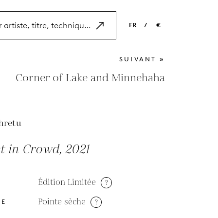
FR
/
€
EN
USD
SUIVANT »
NL
EUR
Corner of Lake and Minnehaha
ES
GBP
FR
hretu
DE
t in Crowd, 2021
Édition Limitée
?
Pointe sèche
?
DE