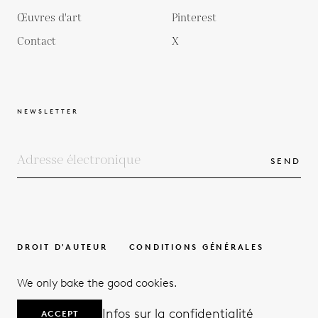
Œuvres d'art
Pinterest
Contact
X
NEWSLETTER
SEND
DROIT D'AUTEUR
CONDITIONS GÉNÉRALES
POLITIQUE DE PROTECTION DE LA VIE PRIVÉE
We only bake the good cookies.
© 2026
Infos sur la confidentialité
ACCEPT