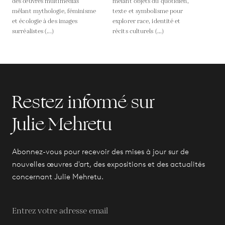
des œuvres multimédias
mêlant objets du quotidien,
mêlant mythologie, féminisme
texte et symbolisme pour
et écologie à des images
explorer race, identité et
surréalistes (...)
récits culturels (...)
Restez informé sur
Julie Mehretu
Abonnez-vous pour recevoir des mises à jour sur de
nouvelles œuvres d'art, des expositions et des actualités
concernant Julie Mehretu.
Entrez votre adresse email