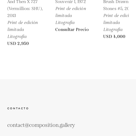
And Then X 727
Souvenir I,
1972
Brush Drawn On
(Vermillion: SHU),
Print de edición
Stones #5,
2010
2013
limitada
Print de edición
Print de edición
Litografía
limitada
limitada
Consultar Precio
Litografía
Litografía
USD 4,000
USD 2,950
CONTACTO
contact@composition.gallery