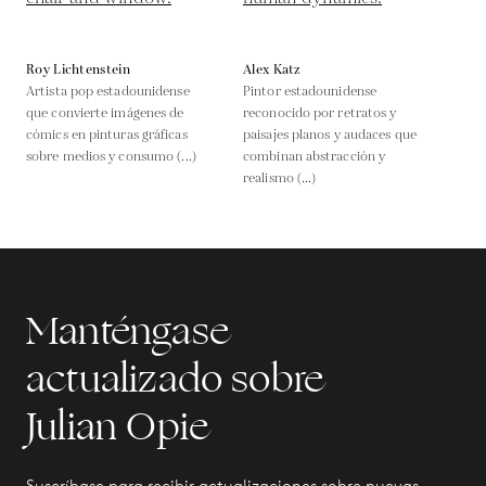
Roy Lichtenstein
Alex Katz
Artista pop estadounidense
Pintor estadounidense
que convierte imágenes de
reconocido por retratos y
cómics en pinturas gráficas
paisajes planos y audaces que
sobre medios y consumo (...)
combinan abstracción y
realismo (...)
Manténgase
actualizado sobre
Julian Opie
Suscríbase para recibir actualizaciones sobre nuevas