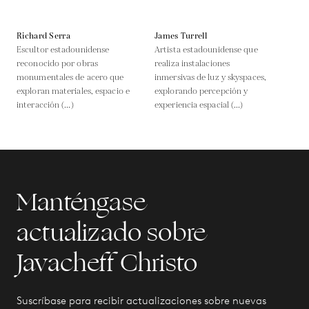
Richard Serra
James Turrell
Escultor estadounidense
Artista estadounidense que
reconocido por obras
realiza instalaciones
monumentales de acero que
inmersivas de luz y skyspaces,
exploran materiales, espacio e
explorando percepción y
interacción (...)
experiencia espacial (...)
Manténgase
actualizado sobre
Javacheff Christo
Suscríbase para recibir actualizaciones sobre nuevas