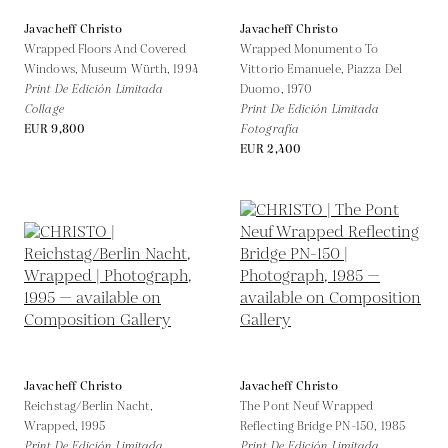
Javacheff Christo
Javacheff Christo
Wrapped Floors And Covered
Wrapped Monumento To
Windows, Museum Würth,
1994
Vittorio Emanuele, Piazza Del
Print De Edición Limitada
Duomo,
1970
Collage
Print De Edición Limitada
EUR 9,800
Fotografía
EUR 2,400
Javacheff Christo
Javacheff Christo
Reichstag/Berlin Nacht,
The Pont Neuf Wrapped
Wrapped,
1995
Reflecting Bridge PN-150,
1985
Print De Edición Limitada
Print De Edición Limitada