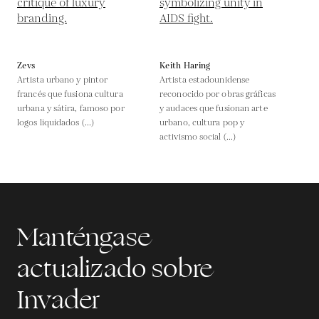
Zevs
Keith Haring
Artista urbano y pintor
Artista estadounidense
francés que fusiona cultura
reconocido por obras gráficas
urbana y sátira, famoso por
y audaces que fusionan arte
logos liquidados (...)
urbano, cultura pop y
activismo social (...)
Manténgase
actualizado sobre
Invader