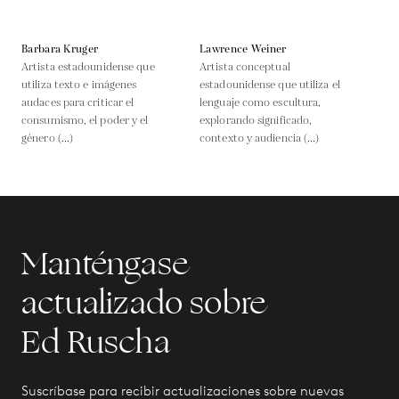
Barbara Kruger
Lawrence Weiner
Artista estadounidense que
Artista conceptual
utiliza texto e imágenes
estadounidense que utiliza el
audaces para criticar el
lenguaje como escultura,
consumismo, el poder y el
explorando significado,
género (...)
contexto y audiencia (...)
Manténgase
actualizado sobre
Ed Ruscha
Suscríbase para recibir actualizaciones sobre nuevas