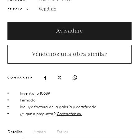
Vendido
PRECIO
Avisadme
Véndenos una obra similar
COMPARTIR
Inventario 10689
Firmado
Incluye factura de la galería y certificado
¿Alguna pregunta?
Contáctenos.
Detalles
Artista
Estilos