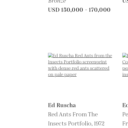
Bronze
U
USD 150,000 - 170,000
Ed Ruscha
E
Red Ants From The
Pe
Insects Portfolio,
1972
Fr