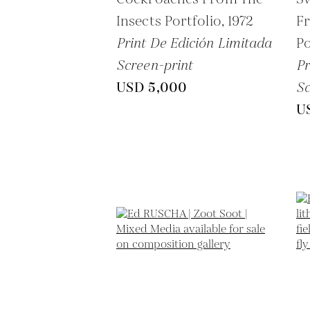
Insects Portfolio,
1972
Fr
Print De Edición Limitada
Po
Screen-print
Pr
USD 5,000
Sc
U