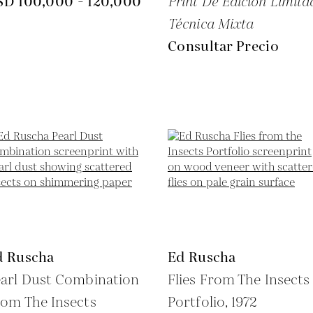
SD 100,000 - 120,000
Print De Edición Limita
Técnica Mixta
Consultar Precio
d Ruscha
Ed Ruscha
arl Dust Combination
Flies From The Insects
om The Insects
Portfolio,
1972