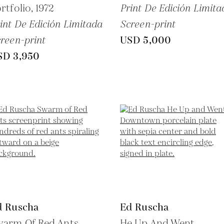
rtfolio,
1972
Print De Edición Limita
int De Edición Limitada
Screen-print
reen-print
USD 5,000
SD 3,950
d Ruscha
Ed Ruscha
warm Of Red Ants
He Up And Went