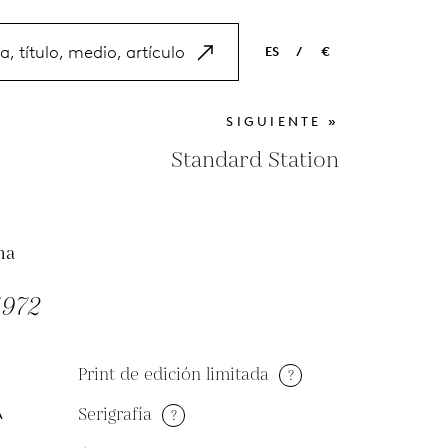
ES
/
€
EN
USD
SIGUIENTE »
NL
EUR
Standard Station
ES
GBP
FR
ha
DE
1972
Print de edición limitada
?
Serigrafía
?
A