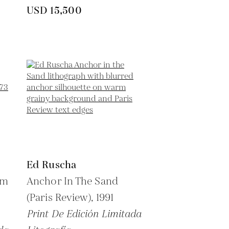
USD 15,500
Ed Ruscha
om
Anchor In The Sand
(Paris Review),
1991
Print De Edición Limitada