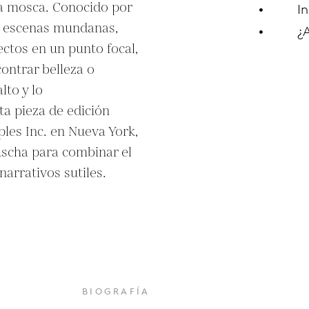
a mosca. Conocido por 
In
y escenas mundanas, 
¿
ctos en un punto focal, 
ontrar belleza o 
to y lo 
a pieza de edición 
ples Inc. en Nueva York, 
uscha para combinar el 
arrativos sutiles.
O
BIOGRAFÍA