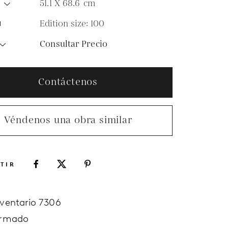
51.1 X 68.6
cm
O
Edition size: 100
N
Consultar Precio
Contáctenos
Véndenos una obra similar
TIR
nventario 7306
irmado