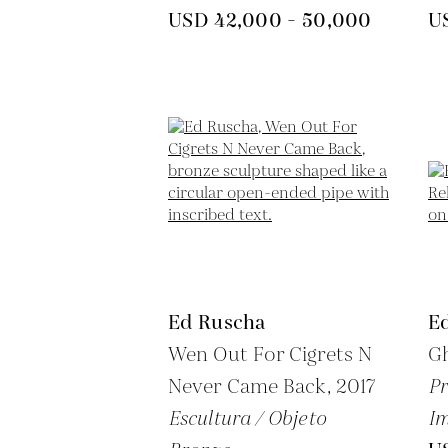
USD 42,000 - 50,000
U
Ed Ruscha
E
Wen Out For Cigrets N
Gh
Never Came Back,
2017
Pr
Escultura / Objeto
Im