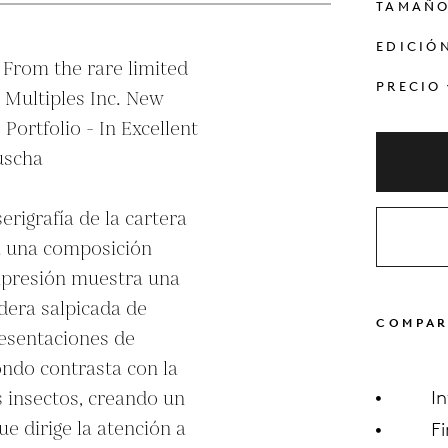
TAMAÑ
EDICIÓ
 From the rare limited 
PRECIO
 Multiples Inc. New 
Portfolio - In Excellent 
scha

erigrafía de la cartera 
a una composición 
mpresión muestra una 
dera salpicada de 
COMPAR
esentaciones de 
ndo contrasta con la 
 insectos, creando un 
I
ue dirige la atención a 
F