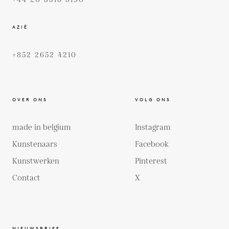
+44 20 3318 3190
AZIË
+852 2652 4210
OVER ONS
VOLG ONS
made in belgium
Instagram
Kunstenaars
Facebook
Kunstwerken
Pinterest
Contact
X
NIEUWSBRIEF