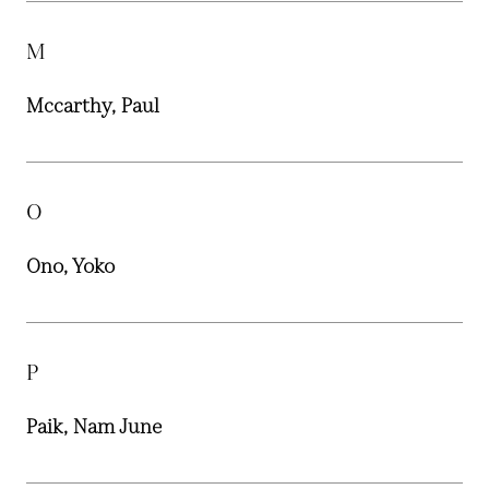
M
Mccarthy, Paul
O
Ono, Yoko
P
Paik, Nam June