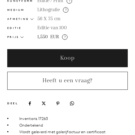
Editie / Print
?
KUNSTVORM
Lithografie
?
MEDIUM
56 X 75
cm
AFMETING
Editie van 100
EDITIE
1,550
EUR
?
PRIJS
Koop
Heeft u een vraag?
DEEL
Inventaris 17263
Ondertekend
Wordt geleverd met galerijfactuur en certificaat