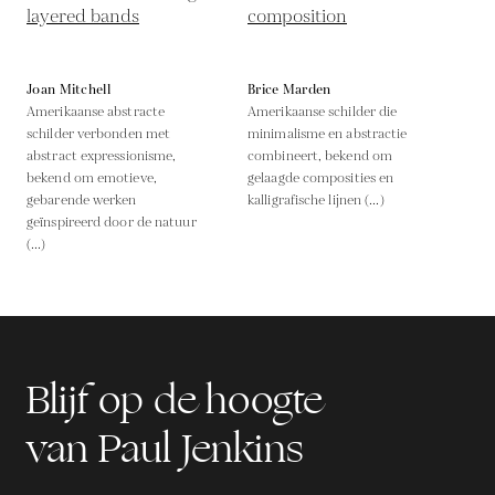
Joan Mitchell
Brice Marden
Amerikaanse abstracte
Amerikaanse schilder die
schilder verbonden met
minimalisme en abstractie
abstract expressionisme,
combineert, bekend om
bekend om emotieve,
gelaagde composities en
gebarende werken
kalligrafische lijnen (...)
geïnspireerd door de natuur
(...)
Blijf op de hoogte
van Paul Jenkins