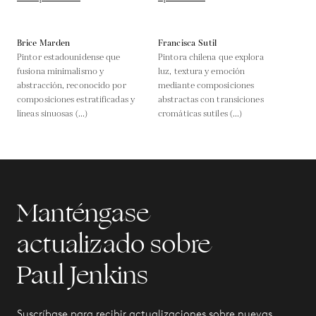
Brice Marden
Francisca Sutil
Pintor estadounidense que
Pintora chilena que explora
fusiona minimalismo y
luz, textura y emoción
abstracción, reconocido por
mediante composiciones
composiciones estratificadas y
abstractas con transiciones
líneas sinuosas (...)
cromáticas sutiles (...)
Manténgase
actualizado sobre
Paul Jenkins
Suscríbase para recibir actualizaciones sobre nuevas