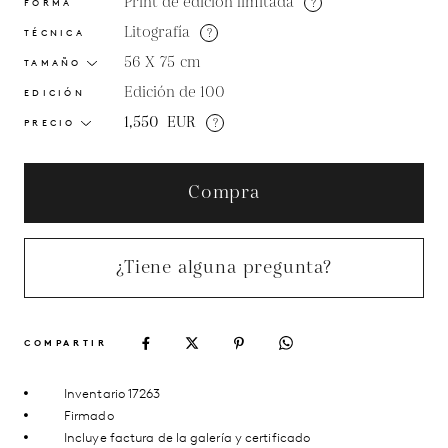
Print de edición limitada
?
FORMA
Litografía
?
TÉCNICA
56 X 75
cm
TAMAÑO
Edición de 100
EDICIÓN
1,550
EUR
?
PRECIO
Compra
¿Tiene alguna pregunta?
COMPARTIR
Inventario 17263
Firmado
Incluye factura de la galería y certificado