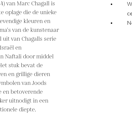
4) van Marc Chagall is 
W
e oplage die de unieke 
ce
evendige kleuren en 
N
ma's van de kunstenaar 
 uit van Chagalls serie 
sraël en 
 Naftali door middel 
Het stuk bevat de 
 en grillige dieren 
ymbolen van Joods 
e en betoverende 
er uitnodigt in een 
tionele diepte.