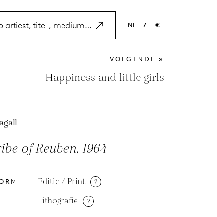
NL
/
€
EN
USD
VOLGENDE »
NL
EUR
Happiness and little girls
ES
GBP
FR
agall
DE
ibe of Reuben, 1964
Editie / Print
?
VORM
Lithografie
?
M