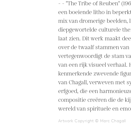
- - "The Tribe of Reuben" (196
een boeiende litho in beperkt
mix van dromerige beelden, l
diepgewortelde culturele the
laat zien. Dit werk maakt deel
over de twaalf stammen van I
vertegenwoordigt de stam van
van een rijk visueel verhaal. 
kenmerkende zwevende figuren
van Chagall, verweven met s
erfgoed, die een harmonieuz
compositie creëren die de kijk
wereld van spirituele en emo
Artwork Copyright © Marc Chagall