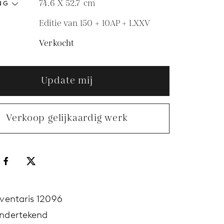
74.6 X 52.7
cm
NG
Editie van 150 + 10AP + LXXV
Verkocht
Update mij
Verkoop gelijkaardig werk
nventaris 12096
ndertekend