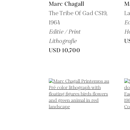
Marc Chagall
M
The Tribe Of Gad CS19,
La
1964
Ed
Editie / Print
H
Lithografie
U
USD 10,700