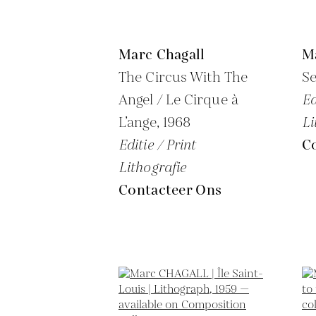
Marc Chagall
M
The Circus With The
Se
Angel / Le Cirque à
Ed
L’ange,
1968
Li
Editie / Print
C
Lithografie
Contacteer Ons