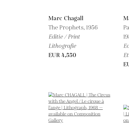
Marc Chagall
M
The Prophets,
1956
Pa
Editie / Print
19
Lithografie
Ed
EUR 4,550
Et
E