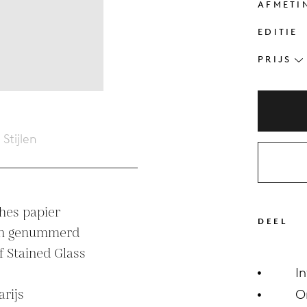
AFMETI
EDITIE
PRIJS
Stijlen
hes papier

DEEL
 Stained Glass 
I
rijs

O