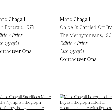
arc Chagall
Marc Chagall
lf Portrait,
1974
Chloe Is Carried Off By
itie / Print
The Methymneans,
196
thografie
Editie / Print
ontacteer Ons
Lithografie
Contacteer Ons