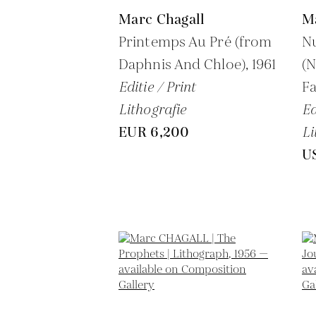
Marc Chagall
M
Printemps Au Pré (from
Nu
Daphnis And Chloe),
1961
(N
Editie / Print
Fa
Lithografie
Ed
EUR 6,200
Li
U