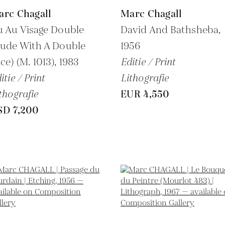
arc Chagall
Marc Chagall
 Au Visage Double
David And Bathsheba,
ude With A Double
1956
ce) (M. 1013),
1983
Editie / Print
itie / Print
Lithografie
thografie
EUR 4,550
SD 7,200