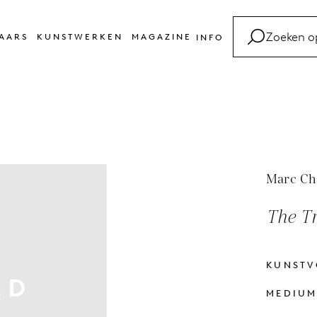
AARS
KUNSTWERKEN
MAGAZINE
INFO
FAQ
Kunsttermen
Contact
Marc Ch
The Tr
KUNST
MEDIU