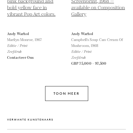
Andy Warhol
Andy Warhol
Marilyn Monroe,
1967
Campbell's Soup Can: Cream Of
Editie / Print
Mushroom,
1968
Zeefdruk
Editie / Print
Contacteer Ons
Zeefdruk
GBP 75,000 - 97,500
TOON MEER
VERWANTE KUNSTENAARS