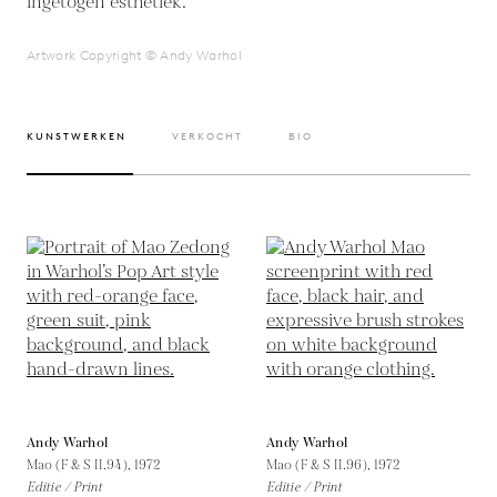
ingetogen esthetiek.
Artwork Copyright © Andy Warhol
KUNSTWERKEN
VERKOCHT
BIO
Andy Warhol
Andy Warhol
Mao (F & S II.94),
1972
Mao (F & S II.96),
1972
Editie / Print
Editie / Print