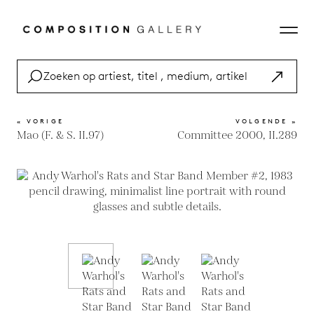
« VORIGE
VOLGENDE »
Mao (F. & S. II.97)
Committee 2000, II.289