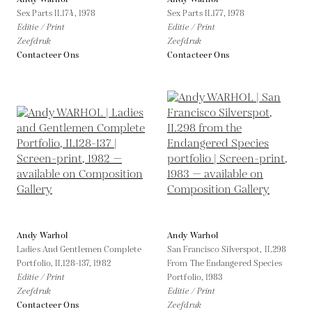
Sex Parts II.174,
1978
Sex Parts II.177,
1978
Editie / Print
Editie / Print
Zeefdruk
Zeefdruk
Contacteer Ons
Contacteer Ons
Andy Warhol
Andy Warhol
Ladies And Gentlemen Complete
San Francisco Silverspot, II.298
Portfolio, II.128-137,
1982
From The Endangered Species
Editie / Print
Portfolio,
1983
Zeefdruk
Editie / Print
Contacteer Ons
Zeefdruk