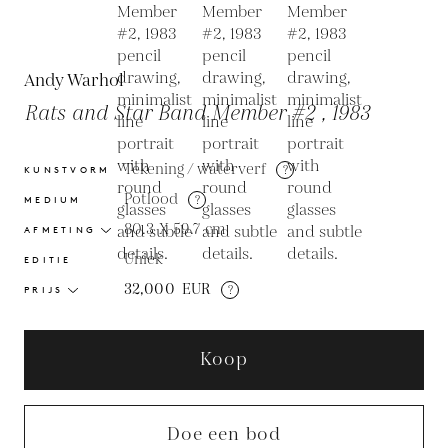
Andy Warhol
Rats and Star Band Member #2 , 1983
Tekening / waterverf
?
KUNSTVORM
Potlood
?
MEDIUM
80.3 X 59.7
cm
AFMETING
Uniek
EDITIE
32,000
EUR
?
PRIJS
Koop
Doe een bod