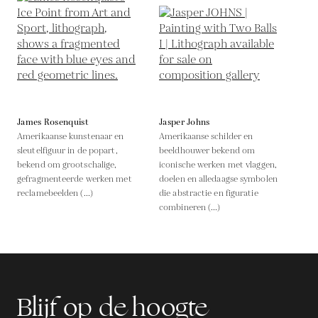
James Rosenquist
Jasper Johns
Amerikaanse kunstenaar en
Amerikaanse schilder en
sleutelfiguur in de popart,
beeldhouwer bekend om
bekend om grootschalige,
iconische werken met vlaggen,
gefragmenteerde werken met
doelen en alledaagse symbolen
reclamebeelden (...)
die abstractie en figuratie
combineren (...)
Blijf op de hoogte