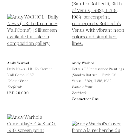
Andy Warhol
Andy Warhol
Daily News - LBJ To Kremlin –
Details Of Renaissance Paintings
Y'all Come,
1967
(Sandro Botticelli, Birth Of
Editie / Print
Venus, 1482), II.318,
1984
Zeefdruk
Editie / Print
USD 20,000
Zeefdruk
Contacteer Ons