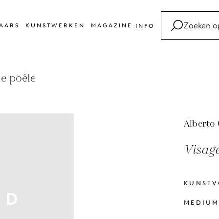
AARS
KUNSTWERKEN
MAGAZINE
INFO
FAQ
Kunsttermen
le poêle
Contact
Alberto 
Visage
KUNST
MEDIU