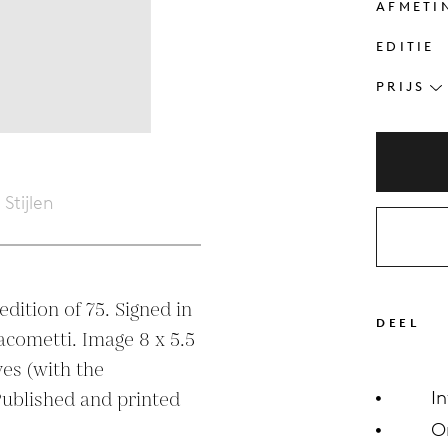
AFMETI
EDITIE
PRIJS
Stijlen
dition of 75. Signed in 
DEEL
acometti. Image 8 x 5.5 
s (with the 
I
ublished and printed 
O