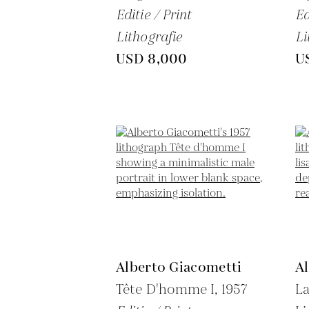
Editie / Print
Ed
Lithografie
Li
USD 8,000
U
Alberto Giacometti
A
Tête D'homme I,
1957
La