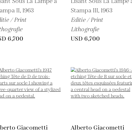
sant Sous La Lampe à
Lisant Sous La Lampe 
ampa II,
1963
Stampa III,
1963
itie / Print
Editie / Print
thografie
Lithografie
SD 6,700
USD 6,700
lberto Giacometti
Alberto Giacometti