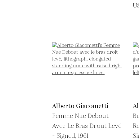
U
Alberto Giacometti
A
Femme Nue Debout
B
Avec Le Bras Drout Levé
Re
- Signed,
1961
Si