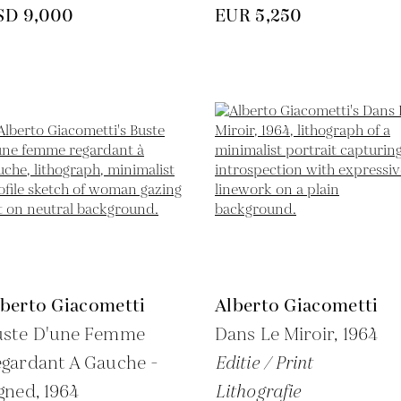
SD 9,000
EUR 5,250
lberto Giacometti
Alberto Giacometti
uste D'une Femme
Dans Le Miroir,
1964
gardant A Gauche -
Editie / Print
gned,
1964
Lithografie