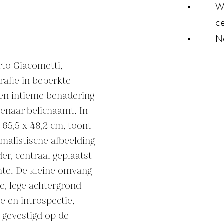
W
ce
N
rto Giacometti, 
rafie in beperkte 
 en intieme benadering 
enaar belichaamt. In 
65,5 x 48,2 cm, toont 
malistische afbeelding 
r, centraal geplaatst 
mte. De kleine omvang 
e, lege achtergrond 
e en introspectie, 
gevestigd op de 