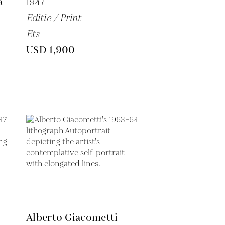
à
1947
Editie / Print
Ets
USD 1,900
Alberto Giacometti