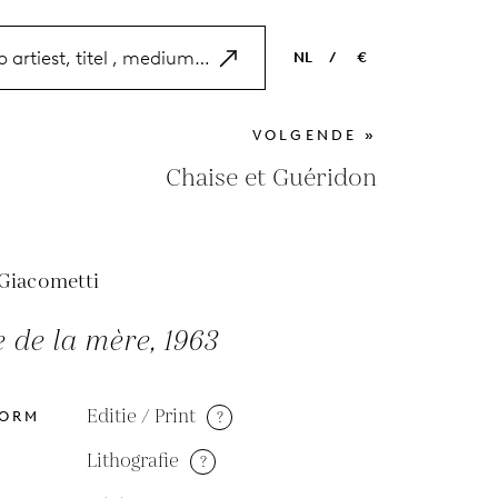
NL
/
€
EN
USD
VOLGENDE »
NL
EUR
Chaise et Guéridon
ES
GBP
FR
Giacometti
DE
 de la mère, 1963
Editie / Print
?
VORM
Lithografie
?
M