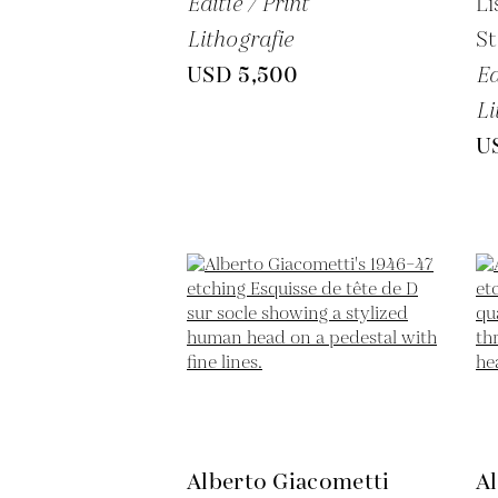
Editie / Print
Li
Lithografie
St
USD 5,500
Ed
Li
U
Alberto Giacometti
A