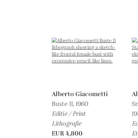
Alberto Giacometti
A
Buste II,
1960
Sm
Editie / Print
19
Lithografie
Ed
EUR 4,800
Et