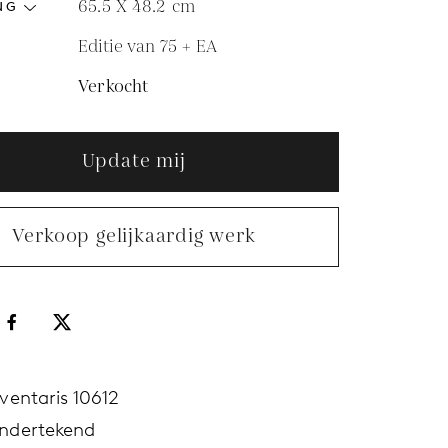
65.5 X 48.2
cm
NG
Editie van 75 + EA
Verkocht
Update mij
Verkoop gelijkaardig werk
nventaris 10612
ndertekend