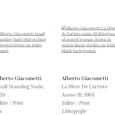
lberto Giacometti
Alberto Giacometti
all Standing Nude,
La Mère De L’artiste
59
Assise III,
1963
itie / Print
Editie / Print
s
Lithografie