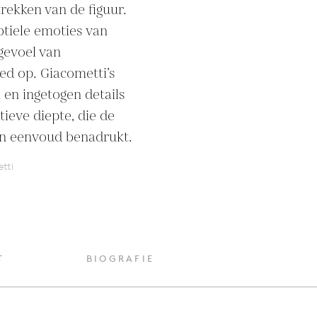
rekken van de figuur. 
tiele emoties van 
gevoel van 
ed op. Giacometti’s 
en ingetogen details 
ieve diepte, die de 
en eenvoud benadrukt.
tti
T
BIOGRAFIE