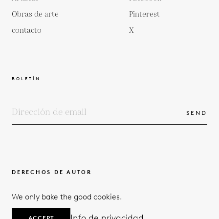
Obras de arte
Pinterest
contacto
X
BOLETÍN
SEND
DERECHOS DE AUTOR
TÉRMINOS Y CONDICIONES
We only bake the good cookies.
POLÍTICA DE PRIVACIDAD
© 2026
Info de privacidad
ACCEPT