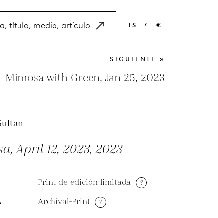
ES
/
€
EN
USD
SIGUIENTE »
NL
EUR
Mimosa with Green, Jan 25, 2023
ES
GBP
FR
Sultan
DE
, April 12, 2023, 2023
Print de edición limitada
?
Archival-Print
?
A