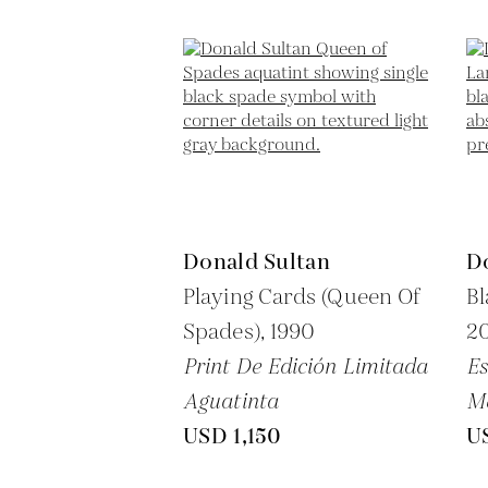
Donald Sultan
D
Playing Cards (Queen Of
Bl
Spades),
1990
2
Print De Edición Limitada
Es
Aguatinta
M
USD 1,150
U