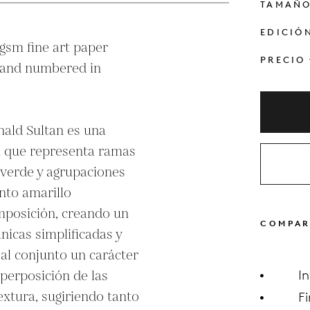
TAMAÑ
EDICIÓ
gsm fine art paper

PRECIO
ald Sultan es una 
a que representa ramas 
verde y agrupaciones 
nto amarillo 
posición, creando un 
COMPAR
nicas simplificadas y 
l conjunto un carácter 
perposición de las 
I
xtura, sugiriendo tanto 
F