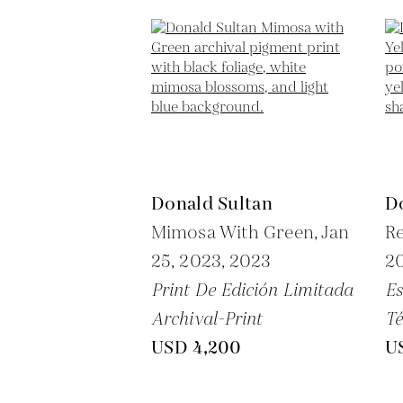
Donald Sultan
D
Mimosa With Green, Jan
Re
25, 2023,
2023
2
Print De Edición Limitada
Es
Archival-Print
Té
USD 4,200
U