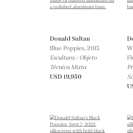
Donald Sultan
D
Blue Poppies,
2015
Wh
Escultura / Objeto
F
Técnica Mixta
Pr
USD 19,950
Sc
U