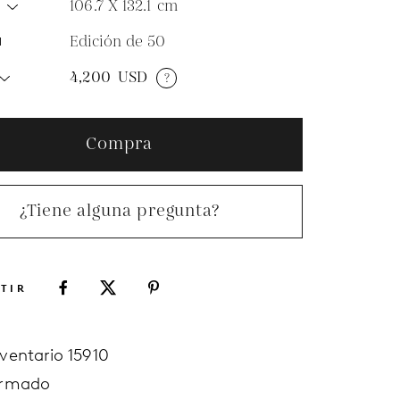
106.7 X 132.1
cm
O
Edición de 50
N
4,200
USD
?
Compra
¿Tiene alguna pregunta?
TIR
nventario 15910
irmado