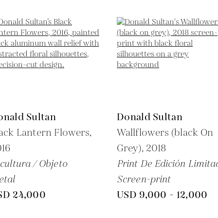
onald Sultan
Donald Sultan
ack Lantern Flowers,
Wallflowers (black On
016
Grey),
2018
cultura / Objeto
Print De Edición Limita
etal
Screen-print
SD 24,000
USD 9,000 - 12,000