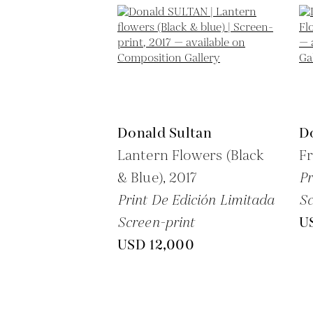
Donald Sultan
D
Lantern Flowers (Black
Fr
& Blue),
2017
Pr
Print De Edición Limitada
Sc
Screen-print
U
USD 12,000