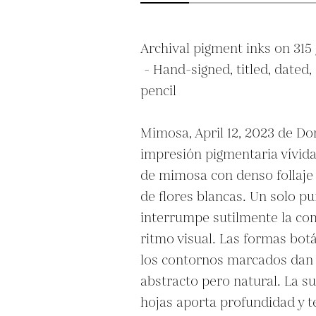
Archival pigment inks on 315 
 - Hand-signed, titled, dated, and numbered in 
pencil

Mimosa, April 12, 2023 de Don
impresión pigmentaria vívid
de mimosa con denso follaje 
de flores blancas. Un solo pu
interrumpe sutilmente la com
ritmo visual. Las formas botá
los contornos marcados dan a
abstracto pero natural. La su
hojas aporta profundidad y te