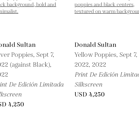
onald Sultan
Donald Sultan
lver Poppies, Sept 7,
Yellow Poppies, Sept 7,
22 (against Black),
2022,
2022
022
Print De Edición Limita
int De Edición Limitada
Silkscreen
lkscreen
USD 4,250
SD 4,250