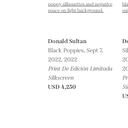
Donald Sultan
D
Black Poppies, Sept 7,
Si
2022,
2022
20
Print De Edición Limitada
2
Silkscreen
Pr
USD 4,250
Si
U