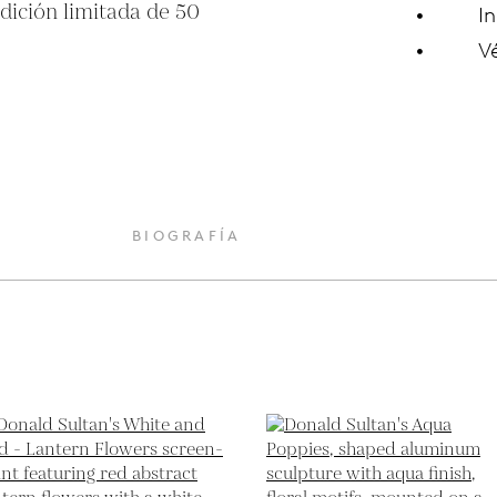
ición limitada de 50 
In
V
O
BIOGRAFÍA