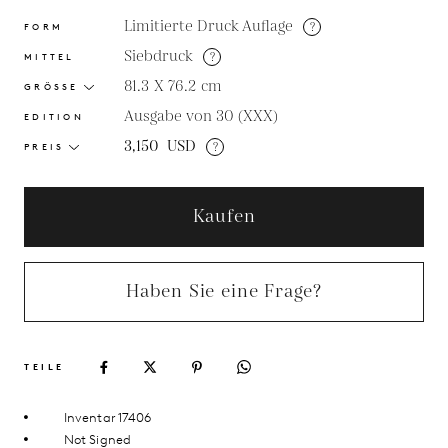
Limitierte Druck Auflage
?
FORM
Siebdruck
?
MITTEL
81.3 X 76.2
cm
GRÖSSE
Ausgabe von 30 (XXX)
EDITION
3,150
USD
?
PREIS
Kaufen
Haben Sie eine Frage?
TEILE
Inventar 17406
Not Signed