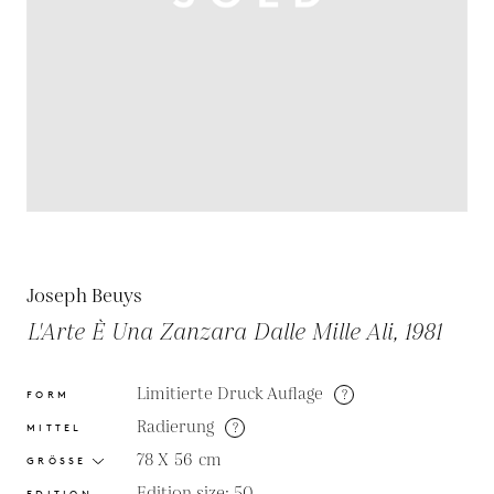
Joseph Beuys
L'Arte È Una Zanzara Dalle Mille Ali, 1981
Limitierte Druck Auflage
?
FORM
Radierung
?
MITTEL
78 X 56
cm
GRÖSSE
Edition size: 50
EDITION